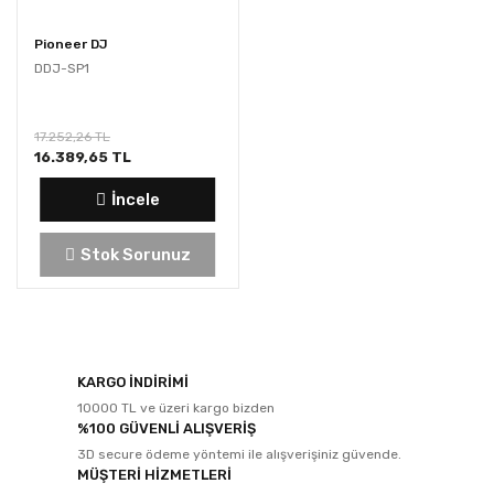
Pioneer DJ
DDJ-SP1
17.252,26 TL
16.389,65 TL
İncele
Stok Sorunuz
KARGO İNDİRİMİ
10000 TL ve üzeri kargo bizden
%100 GÜVENLİ ALIŞVERİŞ
3D secure ödeme yöntemi ile alışverişiniz güvende.
MÜŞTERİ HİZMETLERİ