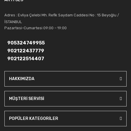
saygıdeğer yerini kazanmıştır.
Artı Ses, güler yüzü ve deneyimi ile bu gün ve gelecekte
Adres : Evliya Çelebi Mh. Refik Saydam Caddesi No : 15 Beyoğlu /
güvenebileceğiniz bir tercihtir.
İSTANBUL
Pazartesi-Cumartesi 09:00 – 19:00
905324749955
902122437779
902122514407
HAKKIMIZDA
MÜŞTERİ SERVİSİ
POPÜLER KATEGORİLER