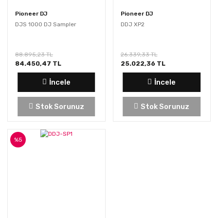
Pioneer DJ
Pioneer DJ
DJS 1000 DJ Sampler
DDJ XP2
88.895,23 TL
26.339,33 TL
84.450,47 TL
25.022,36 TL
İncele
İncele
Stok Sorunuz
Stok Sorunuz
%5