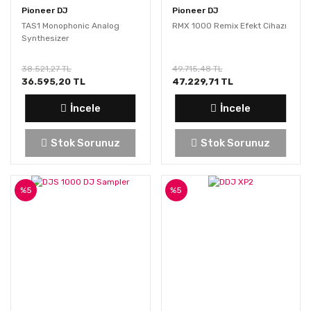
Pioneer DJ
Pioneer DJ
TAS1 Monophonic Analog
RMX 1000 Remix Efekt Cihazı
Synthesizer
38.521,27 TL
49.715,48 TL
36.595,20 TL
47.229,71 TL
İncele
İncele
Stok Sorunuz
Stok Sorunuz
%5
%5