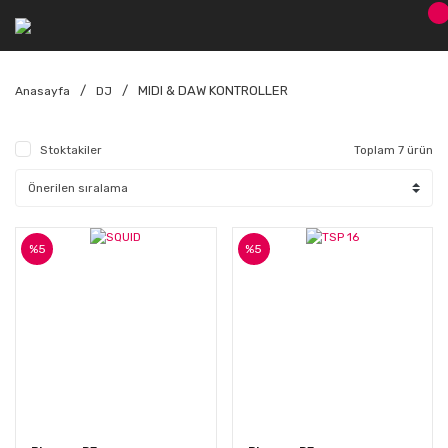
MIDI & DAW KONTROLLER
Anasayfa
DJ
Stoktakiler
Toplam 7 ürün
%5
%5