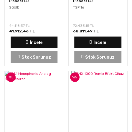
Pioneer DJ
Pioneer DJ
SQUID
TSP 16
44.118,37 TL
72.433,15 TL
41.912,46 TL
68.811,49 TL
İncele
İncele
Stok Sorunuz
Stok Sorunuz
%5
%5