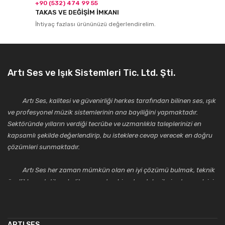
+90 (532) 474 99 55
TAKAS VE DEĞİŞİM İMKANI
İhtiyaç fazlası ürününüzü değerlendirelim.
Artı Ses ve Işık Sistemleri Tic. Ltd. Şti.
Artı Ses, kalitesi ve güvenirliği herkes tarafından bilinen ses, ışık
ve profesyonel müzik sistemlerinin ana bayiliğini yapmaktadır.
Sektöründe yılların verdiği tecrübe ve uzmanlıkla taleplerinizi en
kapsamlı şekilde değerlendirip, bu isteklere cevap verecek en doğru
çözümleri sunmaktadır.
Artı Ses her zaman mümkün olan en iyi çözümü bulmak, teknik
özellikler, estetik ve kalite açısından bir adım daha ileriye taşımak için
çalışmaktadır. Toptan ve perakende satışlarında güler yüzlü ve
alanında uzmanlaşmış satış ve teknik servis personeliyle
müşterilerinin güvenini kazanarak bugünlere gelmiş ve sektördeki
ARTI SES