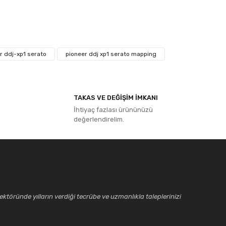
ıza iletebilirsiniz.
r ddj-xp1 serato
pioneer ddj xp1 serato mapping
TAKAS VE DEĞİŞİM İMKANI
İhtiyaç fazlası ürününüzü
değerlendirelim.
ktöründe yılların verdiği tecrübe ve uzmanlıkla taleplerinizi