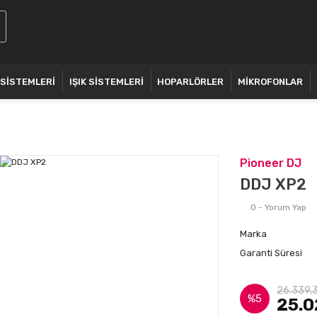
 SİSTEMLERİ
IŞIK SİSTEMLERİ
HOPARLÖRLER
MİKROFONLAR
Pioneer DJ
DDJ XP2
0 - Yorum Yap
Marka
Garanti Süresi
26.339,
%5
25.0