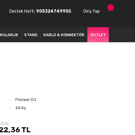
Destek Hattı:
905324749955
Giriş Yap
KULAKLIK
STAND
KABLO & KONNEKTÖR
OUTLET
Pioneer DJ
24 Ay
33 TL
22,36 TL