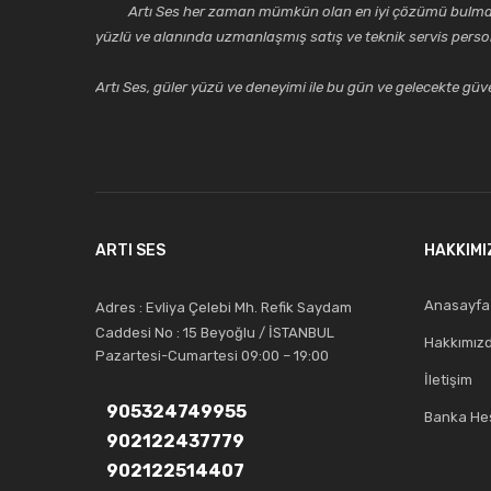
Artı Ses her zaman mümkün olan en iyi çözümü bulmak, tekni
yüzlü ve alanında uzmanlaşmış satış ve teknik servis perso
Artı Ses, güler yüzü ve deneyimi ile bu gün ve gelecekte güven
ARTI SES
HAKKIMI
Anasayfa
Adres : Evliya Çelebi Mh. Refik Saydam
Caddesi No : 15 Beyoğlu / İSTANBUL
Hakkımız
Pazartesi-Cumartesi 09:00 – 19:00
İletişim
905324749955
Banka Hes
902122437779
902122514407