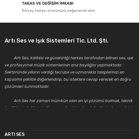
TAKAS VE DEĞİŞİM İMKANI
İhtiyaç fazlası ürününüzü değerlendirelim.
Artı Ses ve Işık Sistemleri Tic. Ltd. Şti.
Artı Ses, kalitesi ve güvenirliği herkes tarafından bilinen ses, ışık
ve profesyonel müzik sistemlerinin ana bayiliğini yapmaktadır.
Sektöründe yılların verdiği tecrübe ve uzmanlıkla taleplerinizi en
kapsamlı şekilde değerlendirip, bu isteklere cevap verecek en doğru
çözümleri sunmaktadır.
Artı Ses her zaman mümkün olan en iyi çözümü bulmak, teknik
özellikler, estetik ve kalite açısından bir adım daha ileriye taşımak için
çalışmaktadır. Toptan ve perakende satışlarında güler yüzlü ve
alanında uzmanlaşmış satış ve teknik servis personeliyle
müşterilerinin güvenini kazanarak bugünlere gelmiş ve sektördeki
ARTI SES
saygıdeğer yerini kazanmıştır.