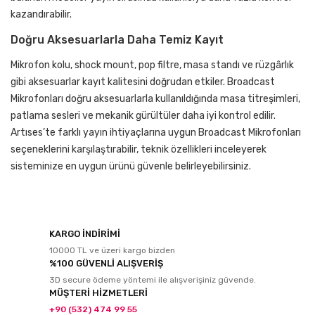
kazandırabilir.
Doğru Aksesuarlarla Daha Temiz Kayıt
Mikrofon kolu, shock mount, pop filtre, masa standı ve rüzgârlık
gibi aksesuarlar kayıt kalitesini doğrudan etkiler. Broadcast
Mikrofonları doğru aksesuarlarla kullanıldığında masa titreşimleri,
patlama sesleri ve mekanik gürültüler daha iyi kontrol edilir.
Artıses’te farklı yayın ihtiyaçlarına uygun Broadcast Mikrofonları
seçeneklerini karşılaştırabilir, teknik özellikleri inceleyerek
sisteminize en uygun ürünü güvenle belirleyebilirsiniz.
KARGO İNDİRİMİ
10000 TL ve üzeri kargo bizden
%100 GÜVENLİ ALIŞVERİŞ
3D secure ödeme yöntemi ile alışverişiniz güvende.
MÜŞTERİ HİZMETLERİ
+90 (532) 474 99 55