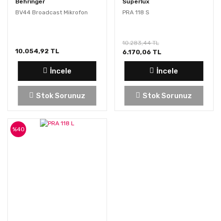
Behringer
Superlux
BV44 Broadcast Mikrofon
PRA 118 S
10.283,44 TL
10.054,92 TL
6.170,06 TL
İncele
İncele
Stok Sorunuz
Stok Sorunuz
%40