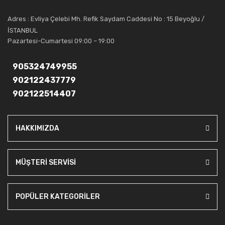
Artı Ses, güler yüzü ve deneyimi ile bu gün ve gelecekte
Adres : Evliya Çelebi Mh. Refik Saydam Caddesi No : 15 Beyoğlu /
güvenebileceğiniz bir tercihtir.
İSTANBUL
Pazartesi-Cumartesi 09:00 – 19:00
905324749955
902122437779
902122514407
HAKKIMIZDA
MÜŞTERİ SERVİSİ
POPÜLER KATEGORİLER