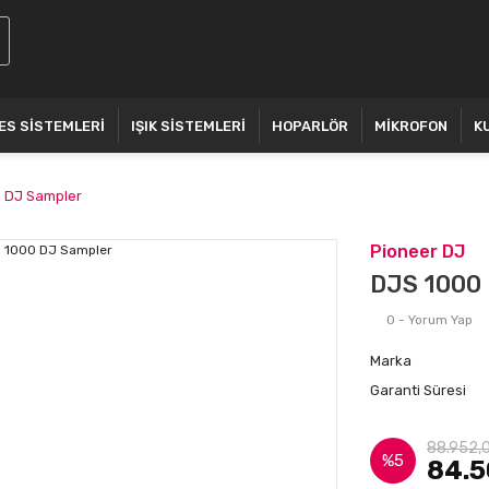
ES SİSTEMLERİ
IŞIK SİSTEMLERİ
HOPARLÖR
MİKROFON
K
 DJ Sampler
Pioneer DJ
DJS 1000 
0 - Yorum Yap
Marka
Garanti Süresi
88.952,
%5
84.5