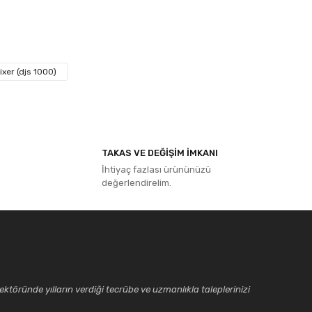
ıza iletebilirsiniz.
ixer (djs 1000)
TAKAS VE DEĞİŞİM İMKANI
İhtiyaç fazlası ürününüzü
değerlendirelim.
ktöründe yılların verdiği tecrübe ve uzmanlıkla taleplerinizi