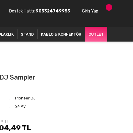
Destek Hattı:
905324749955
Giriş Yap
ULAKLIK
STAND
KABLO & KONNEKTÖR
OUTLET
DJ Sampler
Pioneer DJ
24 Ay
09 TL
04,49 TL