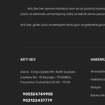
Artı Ses her zaman mümkün olan en iyi çözümü bulmak, tekni
yüzlü ve alanında uzmanlaşmış satış ve teknik servis perso
Artı Ses, güler yüzü ve deneyimi ile bu gün ve gelecekte güven
ARTI SES
HAKKIMI
Anasayfa
Adres : Evliya Çelebi Mh. Refik Saydam
Caddesi No : 15 Beyoğlu / İSTANBUL
Hakkımız
Pazartesi-Cumartesi 09:00 – 19:00
İletişim
905324749955
Banka Hes
902122437779