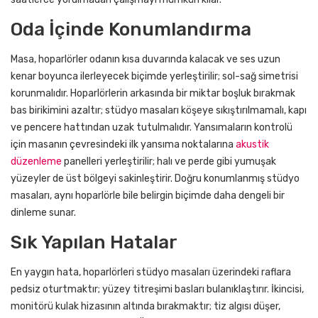
Oda İçinde Konumlandırma
Masa, hoparlörler odanın kısa duvarında kalacak ve ses uzun
kenar boyunca ilerleyecek biçimde yerleştirilir; sol-sağ simetrisi
korunmalıdır. Hoparlörlerin arkasında bir miktar boşluk bırakmak
bas birikimini azaltır; stüdyo masaları köşeye sıkıştırılmamalı, kapı
ve pencere hattından uzak tutulmalıdır. Yansımaların kontrolü
için masanın çevresindeki ilk yansıma noktalarına
akustik
düzenleme
panelleri yerleştirilir; halı ve perde gibi yumuşak
yüzeyler de üst bölgeyi sakinleştirir. Doğru konumlanmış stüdyo
masaları, aynı hoparlörle bile belirgin biçimde daha dengeli bir
dinleme sunar.
Sık Yapılan Hatalar
En yaygın hata, hoparlörleri stüdyo masaları üzerindeki raflara
pedsiz oturtmaktır; yüzey titreşimi basları bulanıklaştırır. İkincisi,
monitörü kulak hizasının altında bırakmaktır; tiz algısı düşer,