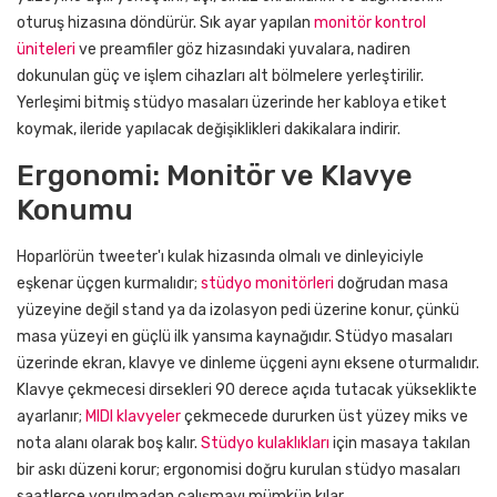
oturuş hizasına döndürür. Sık ayar yapılan
monitör kontrol
üniteleri
ve preamfiler göz hizasındaki yuvalara, nadiren
dokunulan güç ve işlem cihazları alt bölmelere yerleştirilir.
Yerleşimi bitmiş stüdyo masaları üzerinde her kabloya etiket
koymak, ileride yapılacak değişiklikleri dakikalara indirir.
Ergonomi: Monitör ve Klavye
Konumu
Hoparlörün tweeter'ı kulak hizasında olmalı ve dinleyiciyle
eşkenar üçgen kurmalıdır;
stüdyo monitörleri
doğrudan masa
yüzeyine değil stand ya da izolasyon pedi üzerine konur, çünkü
masa yüzeyi en güçlü ilk yansıma kaynağıdır. Stüdyo masaları
üzerinde ekran, klavye ve dinleme üçgeni aynı eksene oturmalıdır.
Klavye çekmecesi dirsekleri 90 derece açıda tutacak yükseklikte
ayarlanır;
MIDI klavyeler
çekmecede dururken üst yüzey miks ve
nota alanı olarak boş kalır.
Stüdyo kulaklıkları
için masaya takılan
bir askı düzeni korur; ergonomisi doğru kurulan stüdyo masaları
saatlerce yorulmadan çalışmayı mümkün kılar.