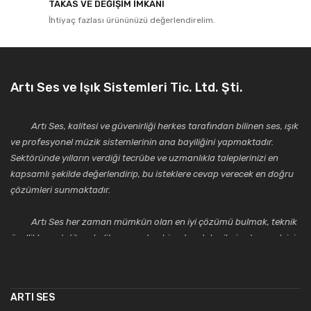
TAKAS VE DEĞİŞİM İMKANI
İhtiyaç fazlası ürününüzü değerlendirelim.
Artı Ses ve Işık Sistemleri Tic. Ltd. Şti.
Artı Ses, kalitesi ve güvenirliği herkes tarafından bilinen ses, ışık
ve profesyonel müzik sistemlerinin ana bayiliğini yapmaktadır.
Sektöründe yılların verdiği tecrübe ve uzmanlıkla taleplerinizi en
kapsamlı şekilde değerlendirip, bu isteklere cevap verecek en doğru
çözümleri sunmaktadır.
Artı Ses her zaman mümkün olan en iyi çözümü bulmak, teknik
özellikler, estetik ve kalite açısından bir adım daha ileriye taşımak için
çalışmaktadır. Toptan ve perakende satışlarında güler yüzlü ve
alanında uzmanlaşmış satış ve teknik servis personeliyle
müşterilerinin güvenini kazanarak bugünlere gelmiş ve sektördeki
ARTI SES
saygıdeğer yerini kazanmıştır.