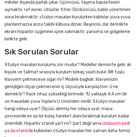
miksler dışarıda parlak çıkar. Üçüncüsü, taşıma kapasitesini
aşmaktır; raf esner, cihazlar titrer. Dördüncüsü, kablo yönetimini
sona bırakmaktır; stüdyo masaları kurulurken kablolar yuva yuva
planlanmazsa arıza takibi kâbusa döner. Beşincisi, dar derinlikte
ekranı hoparlör üçgeninin içine sokmaktır; yansıma ve gölgeleme
birlikte gelir.
Sık Sorulan Sorular
Stüdyo masaları kurulumu zor mudur? Modeller demonte gelir; iki
kişiyle ve talimat sırasıyla kurulum birkaç saati bulur. 88 tuşlu
klavyem çekmeceye sığar mı? Modele bağlıdır; klavyenizin
genişliğini ölçüp çekmecenin iç ölçüsüyle karşılaştırın. U ne
demektir? Rack cihaz yüksekliği birimidir; 1U yaklaşık 4,4 cm'dir
ve masadaki yuva toplamı U cinsinden verilir. Stüdyo masaları
hangi odaya uyar? Ölçüsü alınmış her odaya uyar; masa
çevresinde en az bir kulaç hareket alanı bırakmak kurulum kadar
önemlidir. Hoparlör standı şart mı? Şart değil ama
izolasyon pedi
ya da stand
ile kullanılan stüdyo masaları her zaman daha temiz