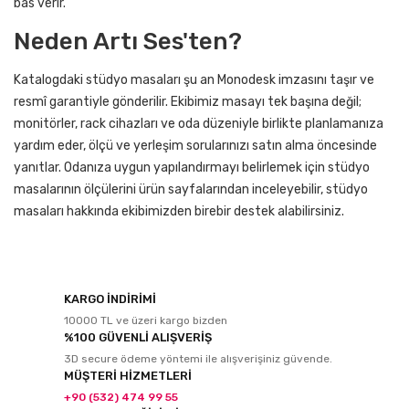
bas verir.
Neden Artı Ses'ten?
Katalogdaki stüdyo masaları şu an Monodesk imzasını taşır ve
resmî garantiyle gönderilir. Ekibimiz masayı tek başına değil;
monitörler, rack cihazları ve oda düzeniyle birlikte planlamanıza
yardım eder, ölçü ve yerleşim sorularınızı satın alma öncesinde
yanıtlar. Odanıza uygun yapılandırmayı belirlemek için stüdyo
masalarının ölçülerini ürün sayfalarından inceleyebilir, stüdyo
masaları hakkında ekibimizden birebir destek alabilirsiniz.
KARGO İNDİRİMİ
10000 TL ve üzeri kargo bizden
%100 GÜVENLİ ALIŞVERİŞ
3D secure ödeme yöntemi ile alışverişiniz güvende.
MÜŞTERİ HİZMETLERİ
+90 (532) 474 99 55