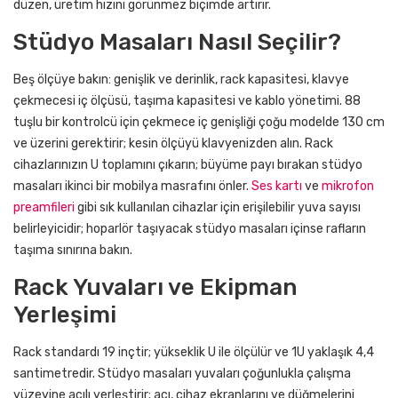
düzen, üretim hızını görünmez biçimde artırır.
Stüdyo Masaları Nasıl Seçilir?
Beş ölçüye bakın: genişlik ve derinlik, rack kapasitesi, klavye
çekmecesi iç ölçüsü, taşıma kapasitesi ve kablo yönetimi. 88
tuşlu bir kontrolcü için çekmece iç genişliği çoğu modelde 130 cm
ve üzerini gerektirir; kesin ölçüyü klavyenizden alın. Rack
cihazlarınızın U toplamını çıkarın; büyüme payı bırakan stüdyo
masaları ikinci bir mobilya masrafını önler.
Ses kartı
ve
mikrofon
preamfileri
gibi sık kullanılan cihazlar için erişilebilir yuva sayısı
belirleyicidir; hoparlör taşıyacak stüdyo masaları içinse rafların
taşıma sınırına bakın.
Rack Yuvaları ve Ekipman
Yerleşimi
Rack standardı 19 inçtir; yükseklik U ile ölçülür ve 1U yaklaşık 4,4
santimetredir. Stüdyo masaları yuvaları çoğunlukla çalışma
yüzeyine açılı yerleştirir; açı, cihaz ekranlarını ve düğmelerini