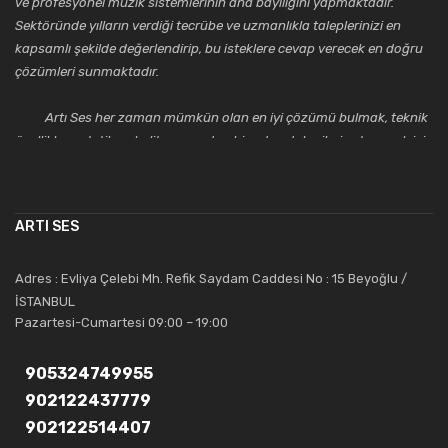
ve profesyonel müzik sistemlerinin ana bayiliğini yapmaktadır.
Sektöründe yılların verdiği tecrübe ve uzmanlıkla taleplerinizi en
kapsamlı şekilde değerlendirip, bu isteklere cevap verecek en doğru
çözümleri sunmaktadır.
Artı Ses her zaman mümkün olan en iyi çözümü bulmak, teknik
özellikler, estetik ve kalite açısından bir adım daha ileriye taşımak için
çalışmaktadır. Toptan ve perakende satışlarında güler yüzlü ve
alanında uzmanlaşmış satış ve teknik servis personeliyle
müşterilerinin güvenini kazanarak bugünlere gelmiş ve sektördeki
ARTI SES
saygıdeğer yerini kazanmıştır.
Artı Ses, güler yüzü ve deneyimi ile bu gün ve gelecekte
Adres : Evliya Çelebi Mh. Refik Saydam Caddesi No : 15 Beyoğlu /
güvenebileceğiniz bir tercihtir.
İSTANBUL
Pazartesi-Cumartesi 09:00 – 19:00
905324749955
902122437779
902122514407