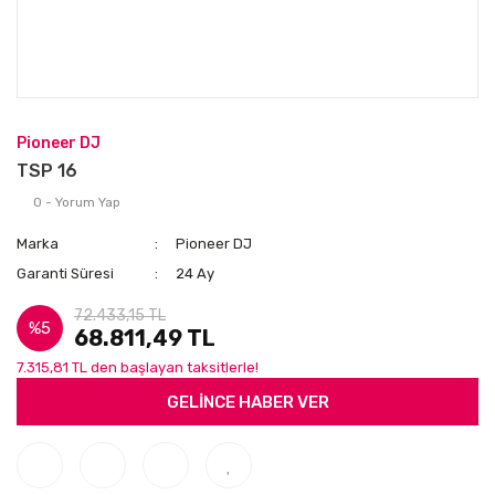
Pioneer DJ
TSP 16
0 - Yorum Yap
Marka
Pioneer DJ
Garanti Süresi
24 Ay
72.433,15 TL
%5
68.811,49 TL
7.315,81 TL den başlayan taksitlerle!
GELİNCE HABER VER