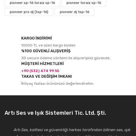
pioneer sp-16 toraiz sp-16
pioneer toraiz sp-16
pioneer pro dj (tsp-16)
pioneer dj tsp-16
KARGO İNDİRİMİ
10000 TL ve üzeri kargo bizden
%100 GÜVENLİ ALIŞVERİŞ
3D secure ödeme yöntemi ile alışverişiniz güvende.
MÜŞTERİ HİZMETLERİ
+90 (532) 474 99 55
TAKAS VE DEĞİŞİM İMKANI
İhtiyaç fazlası ürününüzü değerlendirelim.
Artı Ses ve Işık Sistemleri Tic. Ltd. Şti.
Artı Ses, kalitesi ve güvenirliği herkes tarafından bilinen ses, ışık