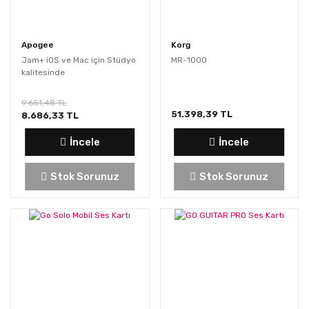
Apogee
Korg
Jam+ iOS ve Mac için Stüdyo
MR-1000
kalitesinde
9.651,48 TL
51.398,39 TL
8.686,33 TL
İncele
İncele
Stok Sorunuz
Stok Sorunuz