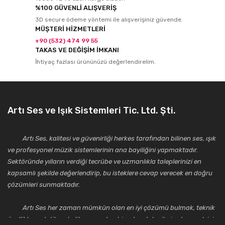
%100 GÜVENLİ ALIŞVERİŞ
3D secure ödeme yöntemi ile alışverişiniz güvende.
MÜŞTERİ HİZMETLERİ
+90 (532) 474 99 55
TAKAS VE DEĞİŞİM İMKANI
İhtiyaç fazlası ürününüzü değerlendirelim.
Artı Ses ve Işık Sistemleri Tic. Ltd. Şti.
Artı Ses, kalitesi ve güvenirliği herkes tarafından bilinen ses, ışık
ve profesyonel müzik sistemlerinin ana bayiliğini yapmaktadır.
Sektöründe yılların verdiği tecrübe ve uzmanlıkla taleplerinizi en
kapsamlı şekilde değerlendirip, bu isteklere cevap verecek en doğru
çözümleri sunmaktadır.
Artı Ses her zaman mümkün olan en iyi çözümü bulmak, teknik
özellikler, estetik ve kalite açısından bir adım daha ileriye taşımak için