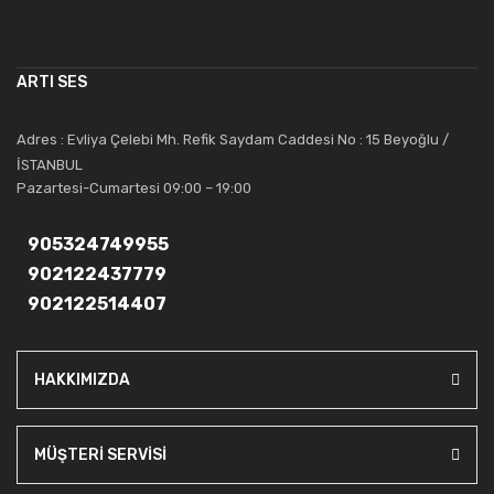
çalışmaktadır. Toptan ve perakende satışlarında güler yüzlü ve
alanında uzmanlaşmış satış ve teknik servis personeliyle
müşterilerinin güvenini kazanarak bugünlere gelmiş ve sektördeki
ARTI SES
saygıdeğer yerini kazanmıştır.
Artı Ses, güler yüzü ve deneyimi ile bu gün ve gelecekte
Adres : Evliya Çelebi Mh. Refik Saydam Caddesi No : 15 Beyoğlu /
güvenebileceğiniz bir tercihtir.
İSTANBUL
Pazartesi-Cumartesi 09:00 – 19:00
905324749955
902122437779
902122514407
HAKKIMIZDA
MÜŞTERİ SERVİSİ