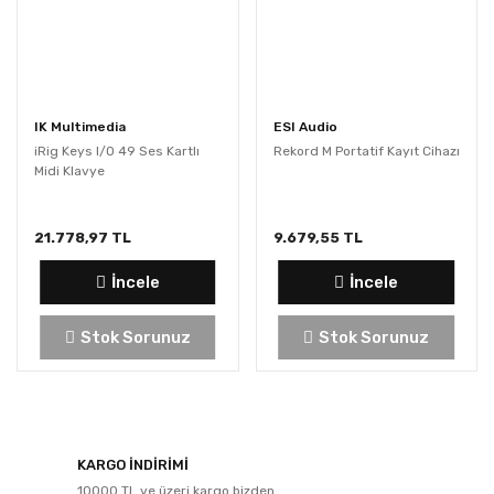
IK Multimedia
ESI Audio
iRig Keys I/O 49 Ses Kartlı
Rekord M Portatif Kayıt Cihazı
Midi Klavye
21.778,97 TL
9.679,55 TL
İncele
İncele
Stok Sorunuz
Stok Sorunuz
KARGO İNDİRİMİ
10000 TL ve üzeri kargo bizden