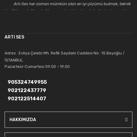
Artı Ses her zaman mümkün olan en iyi çözümü bulmak, teknik
özellikler, estetik ve kalite açısından bir adım daha ileriye taşımak için
çalışmaktadır. Toptan ve perakende satışlarında güler yüzlü ve
alanında uzmanlaşmış satış ve teknik servis personeliyle
müşterilerinin güvenini kazanarak bugünlere gelmiş ve sektördeki
ARTI SES
saygıdeğer yerini kazanmıştır.
Artı Ses, güler yüzü ve deneyimi ile bu gün ve gelecekte
Adres : Evliya Çelebi Mh. Refik Saydam Caddesi No : 15 Beyoğlu /
güvenebileceğiniz bir tercihtir.
İSTANBUL
Pazartesi-Cumartesi 09:00 – 19:00
905324749955
902122437779
902122514407
HAKKIMIZDA