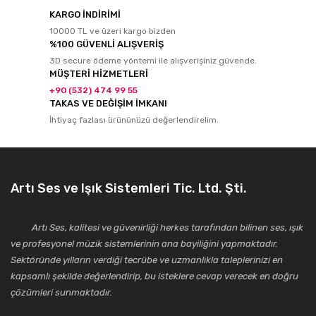
KARGO İNDİRİMİ
10000 TL ve üzeri kargo bizden
%100 GÜVENLİ ALIŞVERİŞ
3D secure ödeme yöntemi ile alışverişiniz güvende.
MÜŞTERİ HİZMETLERİ
+90 (532) 474 99 55
TAKAS VE DEĞİŞİM İMKANI
İhtiyaç fazlası ürününüzü değerlendirelim.
Artı Ses ve Işık Sistemleri Tic. Ltd. Şti.
Artı Ses, kalitesi ve güvenirliği herkes tarafından bilinen ses, ışık
ve profesyonel müzik sistemlerinin ana bayiliğini yapmaktadır.
Sektöründe yılların verdiği tecrübe ve uzmanlıkla taleplerinizi en
kapsamlı şekilde değerlendirip, bu isteklere cevap verecek en doğru
çözümleri sunmaktadır.