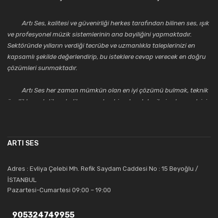
Artı Ses, kalitesi ve güvenirliği herkes tarafından bilinen ses, ışık
ve profesyonel müzik sistemlerinin ana bayiliğini yapmaktadır.
Sektöründe yılların verdiği tecrübe ve uzmanlıkla taleplerinizi en
kapsamlı şekilde değerlendirip, bu isteklere cevap verecek en doğru
çözümleri sunmaktadır.
Artı Ses her zaman mümkün olan en iyi çözümü bulmak, teknik
özellikler, estetik ve kalite açısından bir adım daha ileriye taşımak için
çalışmaktadır. Toptan ve perakende satışlarında güler yüzlü ve
alanında uzmanlaşmış satış ve teknik servis personeliyle
müşterilerinin güvenini kazanarak bugünlere gelmiş ve sektördeki
ARTI SES
saygıdeğer yerini kazanmıştır.
Artı Ses, güler yüzü ve deneyimi ile bu gün ve gelecekte
Adres : Evliya Çelebi Mh. Refik Saydam Caddesi No : 15 Beyoğlu /
güvenebileceğiniz bir tercihtir.
İSTANBUL
Pazartesi-Cumartesi 09:00 – 19:00
905324749955