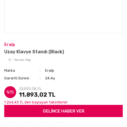
Eralp
Uzay Klavye Standı (Black)
0 - Yorum Yap
Marka
Eralp
Garanti Süresi
24 Ay
13.991,78 TL
%15
11.893,02 TL
1.264,43 TL den başlayan taksitlerle!
GELİNCE HABER VER