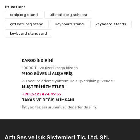
Etiketler :
eralp org stand
ultimate org sehpası
çift katlı org stand
keyboard stand
keyboard stands
keyboard standaard
KARGO İNDİRİMİ
10000 TL ve üzeri kargo bizden
%100 GÜVENLİ ALIŞVERİŞ
3D secure ödeme yöntemi ile alışverişiniz güvende.
MÜŞTERİ HİZMETLERİ
+90 (532) 474 99 55
TAKAS VE DEĞİŞİM İMKANI
İhtiyaç fazlası ürününüzü değerlendirelim.
Artı Ses ve Işık Sistemleri Tic. Ltd. Şti.