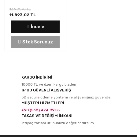
13.991,78 TL
11.893,02 TL
İncele
Stok Sorunuz
KARGO İNDİRİMİ
10000 TL ve üzeri kargo bizden
%100 GÜVENLİ ALIŞVERİŞ
3D secure ödeme yöntemi ile alışverişiniz güvende.
MÜŞTERİ HİZMETLERİ
+90 (532) 474 99 55
TAKAS VE DEĞİŞİM İMKANI
İhtiyaç fazlası ürününüzü değerlendirelim.