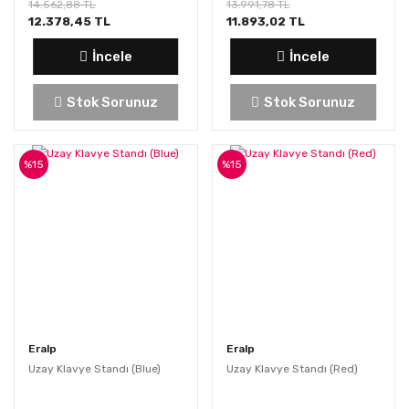
14.562,88 TL
13.991,78 TL
12.378,45 TL
11.893,02 TL
İncele
İncele
Stok Sorunuz
Stok Sorunuz
%15
%15
Eralp
Eralp
Uzay Klavye Standı (Blue)
Uzay Klavye Standı (Red)