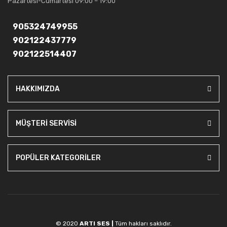
Pazartesi-Cumartesi 09:00 – 19:00
905324749955
902122437779
902122514407
HAKKIMIZDA
MÜŞTERİ SERVİSİ
POPÜLER KATEGORİLER
© 2020
ARTI SES |
Tüm hakları saklıdır.