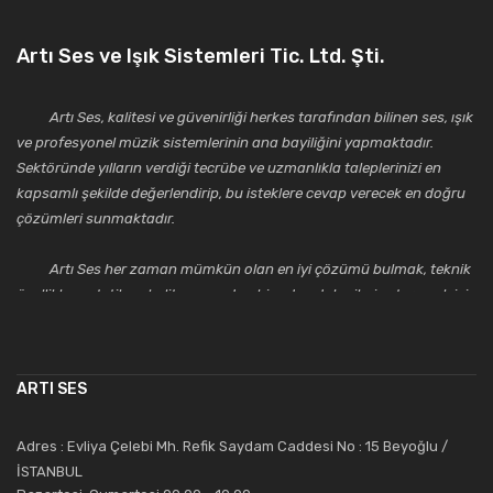
Artı Ses ve Işık Sistemleri Tic. Ltd. Şti.
Artı Ses, kalitesi ve güvenirliği herkes tarafından bilinen ses, ışık
ve profesyonel müzik sistemlerinin ana bayiliğini yapmaktadır.
Sektöründe yılların verdiği tecrübe ve uzmanlıkla taleplerinizi en
kapsamlı şekilde değerlendirip, bu isteklere cevap verecek en doğru
çözümleri sunmaktadır.
Artı Ses her zaman mümkün olan en iyi çözümü bulmak, teknik
özellikler, estetik ve kalite açısından bir adım daha ileriye taşımak için
çalışmaktadır. Toptan ve perakende satışlarında güler yüzlü ve
alanında uzmanlaşmış satış ve teknik servis personeliyle
müşterilerinin güvenini kazanarak bugünlere gelmiş ve sektördeki
ARTI SES
saygıdeğer yerini kazanmıştır.
Artı Ses, güler yüzü ve deneyimi ile bu gün ve gelecekte
Adres : Evliya Çelebi Mh. Refik Saydam Caddesi No : 15 Beyoğlu /
güvenebileceğiniz bir tercihtir.
İSTANBUL