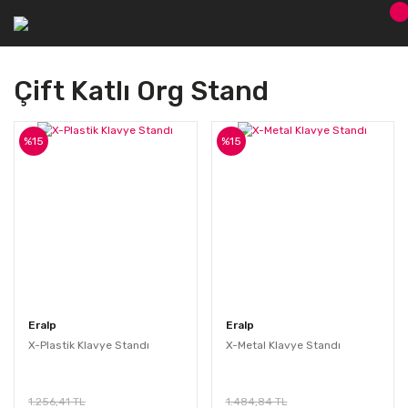
Çift Katlı Org Stand
%15
%15
Eralp
Eralp
X-Plastik Klavye Standı
X-Metal Klavye Standı
1.256,41 TL
1.484,84 TL