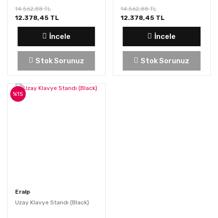
14.562,88 TL
14.562,88 TL
12.378,45 TL
12.378,45 TL
İncele
İncele
Stok Sorunuz
Stok Sorunuz
%15
Eralp
Uzay Klavye Standı (Black)