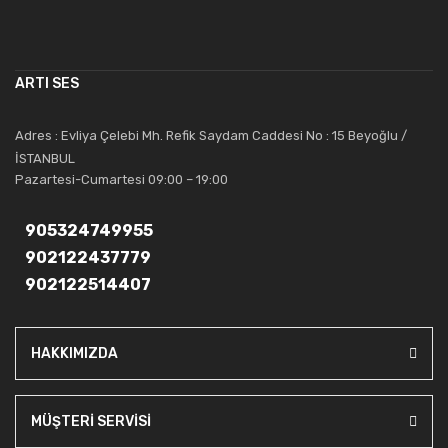
çalışmaktadır. Toptan ve perakende satışlarında güler yüzlü ve
alanında uzmanlaşmış satış ve teknik servis personeliyle
müşterilerinin güvenini kazanarak bugünlere gelmiş ve sektördeki
ARTI SES
saygıdeğer yerini kazanmıştır.
Artı Ses, güler yüzü ve deneyimi ile bu gün ve gelecekte
Adres : Evliya Çelebi Mh. Refik Saydam Caddesi No : 15 Beyoğlu /
güvenebileceğiniz bir tercihtir.
İSTANBUL
Pazartesi-Cumartesi 09:00 – 19:00
905324749955
902122437779
902122514407
HAKKIMIZDA
MÜŞTERİ SERVİSİ