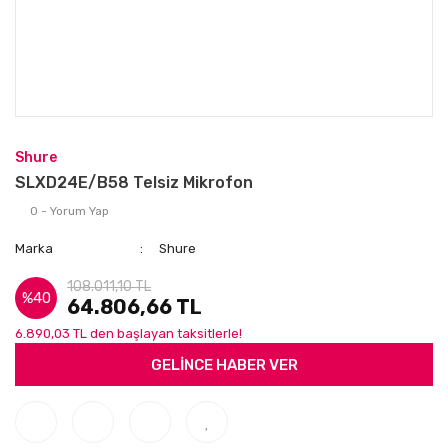
Shure
SLXD24E/B58 Telsiz Mikrofon
0 - Yorum Yap
Marka
Shure
108.011,10 TL
%40
64.806,66 TL
6.890,03 TL den başlayan taksitlerle!
GELİNCE HABER VER