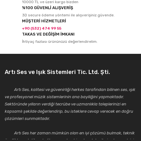
10000 TL ve üzeri kargo bizden
%100 GÜVENLİ ALIŞVERİŞ
3D secure ödeme yöntemi ile alışverişiniz güvende.
MÜŞTERİ HİZMETLERİ
+90 (532) 474 99 55
TAKAS VE DEĞİŞİM İMKANI
İhtiyaç fazlası ürününüzü değerlendirelim.
Artı Ses ve Işık Sistemleri Tic. Ltd. Şti.
Artı Ses, kalitesi ve güvenirliği herkes tarafından bilinen ses, ışık
ve profesyonel müzik sistemlerinin ana bayiliğini yapmaktadır.
Sektöründe yılların verdiği tecrübe ve uzmanlıkla taleplerinizi en
kapsamlı şekilde değerlendirip, bu isteklere cevap verecek en doğru
çözümleri sunmaktadır.
Artı Ses her zaman mümkün olan en iyi çözümü bulmak, teknik
özellikler, estetik ve kalite açısından bir adım daha ileriye taşımak için