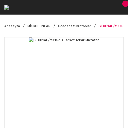
Anasayfa
MİKROFONLAR
Headset Mikrofonlar
SLXD14E/MX153B E