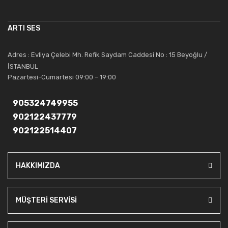
alanında uzmanlaşmış satış ve teknik servis personeliyle
müşterilerinin güvenini kazanarak bugünlere gelmiş ve sektördeki
ARTI SES
saygıdeğer yerini kazanmıştır.
Artı Ses, güler yüzü ve deneyimi ile bu gün ve gelecekte
Adres : Evliya Çelebi Mh. Refik Saydam Caddesi No : 15 Beyoğlu /
güvenebileceğiniz bir tercihtir.
İSTANBUL
Pazartesi-Cumartesi 09:00 – 19:00
905324749955
902122437779
902122514407
HAKKIMIZDA
MÜŞTERİ SERVİSİ