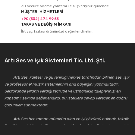
3D secure ödeme yöntemi ile alışverişiniz güvende.
MÜŞTERİ HİZMETLERİ
+90 (532) 474 99 55
TAKAS VE DEĞİŞİM İMKANI
İhtiyaç fazlası ürününüzü değerlendirelim.
Artı Ses ve Işık Sistemleri Tic. Ltd. Şti.
Artı Ses, kalitesi ve güvenirliği herkes tarafından bilinen ses, ışık
ve profesyonel müzik sistemlerinin ana bayiliğini yapmaktadır.
Sektöründe yılların verdiği tecrübe ve uzmanlıkla taleplerinizi en
kapsamlı şekilde değerlendirip, bu isteklere cevap verecek en doğru
çözümleri sunmaktadır.
Artı Ses her zaman mümkün olan en iyi çözümü bulmak, teknik
özellikler, estetik ve kalite açısından bir adım daha ileriye taşımak için
çalışmaktadır. Toptan ve perakende satışlarında güler yüzlü ve