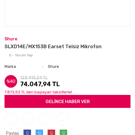
Shure
SLXD14E/MX153B Earset Telsiz Mikrofon
0 - Yorum Yap
Marka
Shure
123.413,24 TL
%40
74.047,94 TL
7.872,53 TL den başlayan taksitlerle!
GELİNCE HABER VER
Paylaş