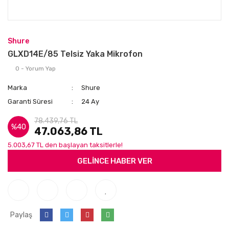
Shure
GLXD14E/85 Telsiz Yaka Mikrofon
0 - Yorum Yap
Marka
Shure
Garanti Süresi
24 Ay
78.439,76 TL
%40
47.063,86 TL
5.003,67 TL den başlayan taksitlerle!
GELİNCE HABER VER
Paylaş