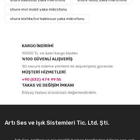
shure kablosuz yaka mikrofonu
shure telsiz yaka mikrofonu
shure mvl mobil yaka mikrofonu
shure blx14e/cvl kablosuz yaka mikrofonu
KARGO İNDİRİMİ
10000 TL ve üzeri kargo bizden
%100 GÜVENLİ ALIŞVERİŞ
3D secure ödeme yöntemi ile alışverişiniz güvende.
MÜŞTERİ HİZMETLERİ
+90 (532) 474 99 55
TAKAS VE DEĞİŞİM İMKANI
İhtiyaç fazlası ürününüzü değerlendirelim.
Artı Ses ve Işık Sistemleri Tic. Ltd. Şti.