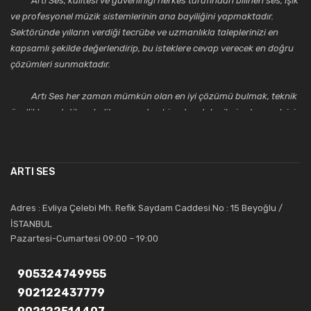
Artı Ses, kalitesi ve güvenirliği herkes tarafından bilinen ses, ışık
ve profesyonel müzik sistemlerinin ana bayiliğini yapmaktadır.
Sektöründe yılların verdiği tecrübe ve uzmanlıkla taleplerinizi en
kapsamlı şekilde değerlendirip, bu isteklere cevap verecek en doğru
çözümleri sunmaktadır.
Artı Ses her zaman mümkün olan en iyi çözümü bulmak, teknik
özellikler, estetik ve kalite açısından bir adım daha ileriye taşımak için
çalışmaktadır. Toptan ve perakende satışlarında güler yüzlü ve
alanında uzmanlaşmış satış ve teknik servis personeliyle
müşterilerinin güvenini kazanarak bugünlere gelmiş ve sektördeki
ARTI SES
saygıdeğer yerini kazanmıştır.
Artı Ses, güler yüzü ve deneyimi ile bu gün ve gelecekte
Adres : Evliya Çelebi Mh. Refik Saydam Caddesi No : 15 Beyoğlu /
güvenebileceğiniz bir tercihtir.
İSTANBUL
Pazartesi-Cumartesi 09:00 – 19:00
905324749955
902122437779