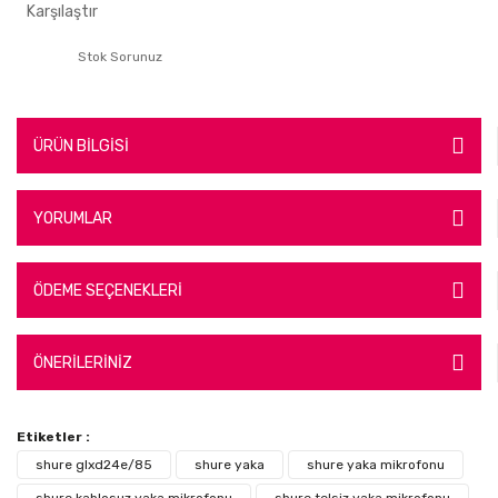
Karşılaştır
Stok Sorunuz
ÜRÜN BİLGİSİ
YORUMLAR
ÖDEME SEÇENEKLERİ
ÖNERİLERİNİZ
Etiketler :
shure glxd24e/85
shure yaka
shure yaka mikrofonu