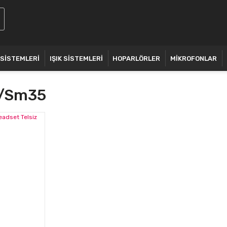
 SİSTEMLERİ
IŞIK SİSTEMLERİ
HOPARLÖRLER
MİKROFONLAR
e/sm35