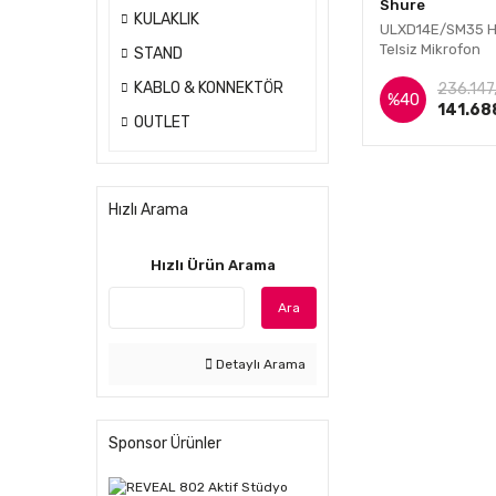
Shure
KULAKLIK
ULXD14E/SM35 H
Telsiz Mikrofon
STAND
İnce
KABLO & KONNEKTÖR
236.147
%40
141.68
OUTLET
Hızlı Arama
Hızlı Ürün Arama
Ara
Detaylı Arama
Sponsor Ürünler