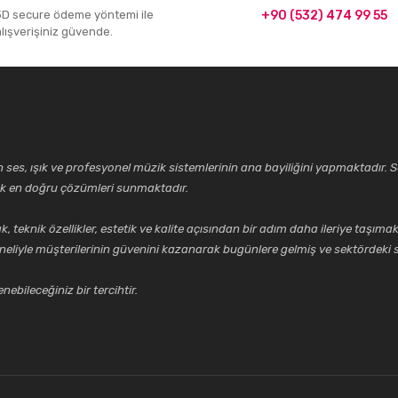
3D secure ödeme yöntemi ile
+90 (532) 474 99 55
alışverişiniz güvende.
ses, ışık ve profesyonel müzik sistemlerinin ana bayiliğini yapmaktadır. Se
cek en doğru çözümleri sunmaktadır.
k özellikler, estetik ve kalite açısından bir adım daha ileriye taşımak 
neliyle müşterilerinin güvenini kazanarak bugünlere gelmiş ve sektördeki s
ebileceğiniz bir tercihtir.