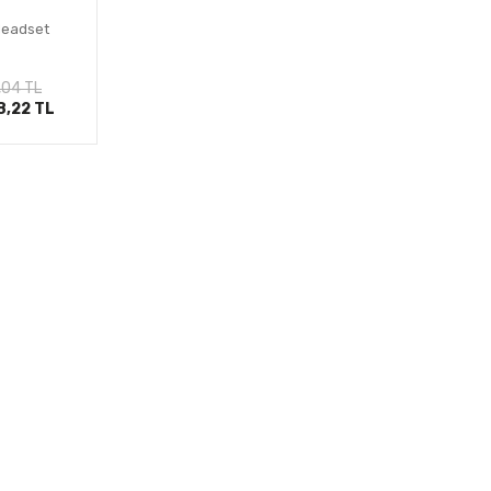
eadset
le
,04 TL
8,22 TL