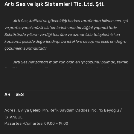
Artı Ses ve Işık Sistemleri Tic. Ltd. Şti.
Artı Ses, kalitesi ve güvenirliği herkes tarafından bilinen ses, ışık
ve profesyonel müzik sistemlerinin ana bayiliğini yapmaktadır.
Sektöründe yılların verdiği tecrübe ve uzmanlıkla taleplerinizi en
kapsamlı şekilde değerlendirip, bu isteklere cevap verecek en doğru
çözümleri sunmaktadır.
Artı Ses her zaman mümkün olan en iyi çözümü bulmak, teknik
özellikler, estetik ve kalite açısından bir adım daha ileriye taşımak için
çalışmaktadır. Toptan ve perakende satışlarında güler yüzlü ve
alanında uzmanlaşmış satış ve teknik servis personeliyle
müşterilerinin güvenini kazanarak bugünlere gelmiş ve sektördeki
ARTI SES
saygıdeğer yerini kazanmıştır.
Artı Ses, güler yüzü ve deneyimi ile bu gün ve gelecekte
Adres : Evliya Çelebi Mh. Refik Saydam Caddesi No : 15 Beyoğlu /
güvenebileceğiniz bir tercihtir.
İSTANBUL
Pazartesi-Cumartesi 09:00 – 19:00