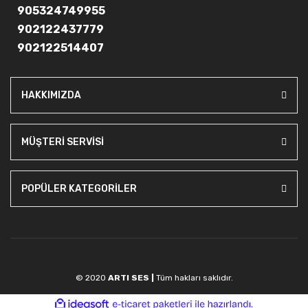
905324749955
902122437779
902122514407
HAKKIMIZDA
MÜŞTERİ SERVİSİ
POPÜLER KATEGORİLER
© 2020
ARTI SES |
Tüm hakları saklıdır.
ile
ideasoft
e-