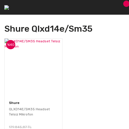
Shure Qlxd14e/sm35
%40
Shure
QLXD14E/SM35 Headset
Telsiz Mikrofon
179.845,87 TL