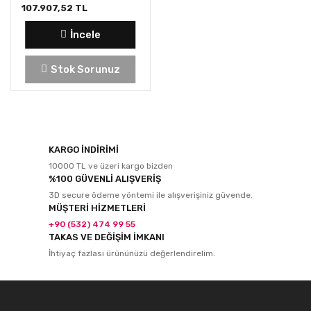
107.907,52 TL
İncele
Stok Sorunuz
KARGO İNDİRİMİ
10000 TL ve üzeri kargo bizden
%100 GÜVENLİ ALIŞVERİŞ
3D secure ödeme yöntemi ile alışverişiniz güvende.
MÜŞTERİ HİZMETLERİ
+90 (532) 474 99 55
TAKAS VE DEĞİŞİM İMKANI
İhtiyaç fazlası ürününüzü değerlendirelim.