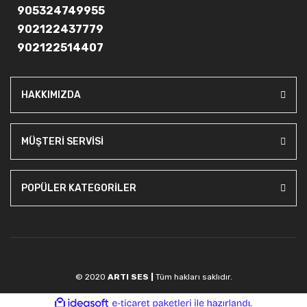
905324749955
902122437779
902122514407
HAKKIMIZDA
MÜŞTERİ SERVİSİ
POPÜLER KATEGORİLER
© 2020
ARTI SES |
Tüm hakları saklıdır.
ile
ideasoft
e-