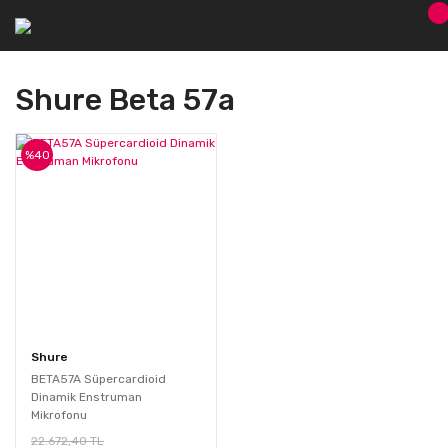
Shure Beta 57a
%40
Shure
BETA57A Süpercardioid
Dinamik Enstruman
Mikrofonu
22.672,40 TL