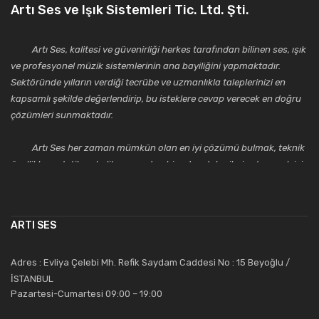
Artı Ses ve Işık Sistemleri Tic. Ltd. Şti.
Artı Ses, kalitesi ve güvenirliği herkes tarafından bilinen ses, ışık
ve profesyonel müzik sistemlerinin ana bayiliğini yapmaktadır.
Sektöründe yılların verdiği tecrübe ve uzmanlıkla taleplerinizi en
kapsamlı şekilde değerlendirip, bu isteklere cevap verecek en doğru
çözümleri sunmaktadır.
Artı Ses her zaman mümkün olan en iyi çözümü bulmak, teknik
özellikler, estetik ve kalite açısından bir adım daha ileriye taşımak için
çalışmaktadır. Toptan ve perakende satışlarında güler yüzlü ve
alanında uzmanlaşmış satış ve teknik servis personeliyle
müşterilerinin güvenini kazanarak bugünlere gelmiş ve sektördeki
ARTI SES
saygıdeğer yerini kazanmıştır.
Artı Ses, güler yüzü ve deneyimi ile bu gün ve gelecekte
Adres : Evliya Çelebi Mh. Refik Saydam Caddesi No : 15 Beyoğlu /
güvenebileceğiniz bir tercihtir.
İSTANBUL
Pazartesi-Cumartesi 09:00 – 19:00