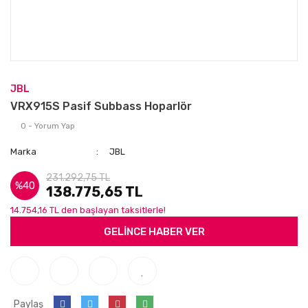
JBL
VRX915S Pasif Subbass Hoparlör
0 - Yorum Yap
Marka
JBL
231.292,75 TL
%40
138.775,65 TL
14.754,16 TL den başlayan taksitlerle!
GELİNCE HABER VER
Paylaş