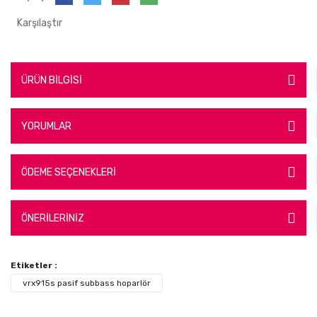
Karşılaştır
ÜRÜN BİLGİSİ
YORUMLAR
ÖDEME SEÇENEKLERİ
ÖNERİLERİNİZ
Etiketler :
vrx915s pasif subbass hoparlör