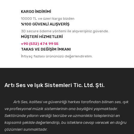
KARGO İNDİRİMİ
10000 TL ve üzeri kargo bizden
%100 GÜVENLİ ALIŞVERİŞ
3D secure ödeme yöntemi ile alışverişiniz güvende.
MÜŞTERİ HİZMETLERİ
+90 (532) 474 99 55
TAKAS VE DEĞİŞİM İMKANI
İhtiyaç fazlası ürününüzü değerlendirelim.
Artı Ses ve Işık Sistemleri Tic. Ltd. Şti.
Artı Ses, kalitesi ve güvenirliği herkes tarafından bilinen ses, ışık
ve profesyonel müzik sistemlerinin ana bayiliğini yapmaktadır.
Sektöründe yılların verdiği tecrübe ve uzmanlıkla taleplerinizi en
kapsamlı şekilde değerlendirip, bu isteklere cevap verecek en doğru
çözümleri sunmaktadır.