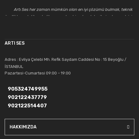
Artı Ses her zaman mümkün olan en iyi çözümü bulmak, teknik
özellikler, estetik ve kalite açısından bir adım daha ileriye taşımak için
çalışmaktadır. Toptan ve perakende satışlarında güler yüzlü ve
alanında uzmanlaşmış satış ve teknik servis personeliyle
müşterilerinin güvenini kazanarak bugünlere gelmiş ve sektördeki
ARTI SES
saygıdeğer yerini kazanmıştır.
Artı Ses, güler yüzü ve deneyimi ile bu gün ve gelecekte
Adres : Evliya Çelebi Mh. Refik Saydam Caddesi No : 15 Beyoğlu /
güvenebileceğiniz bir tercihtir.
İSTANBUL
Pazartesi-Cumartesi 09:00 – 19:00
905324749955
902122437779
902122514407
HAKKIMIZDA