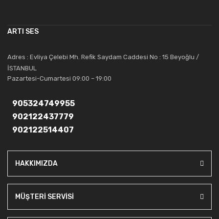
çalışmaktadır. Toptan ve perakende satışlarında güler yüzlü ve
alanında uzmanlaşmış satış ve teknik servis personeliyle
müşterilerinin güvenini kazanarak bugünlere gelmiş ve sektördeki
ARTI SES
saygıdeğer yerini kazanmıştır.
Artı Ses, güler yüzü ve deneyimi ile bu gün ve gelecekte
Adres : Evliya Çelebi Mh. Refik Saydam Caddesi No : 15 Beyoğlu /
güvenebileceğiniz bir tercihtir.
İSTANBUL
Pazartesi-Cumartesi 09:00 – 19:00
905324749955
902122437779
902122514407
HAKKIMIZDA
MÜŞTERİ SERVİSİ