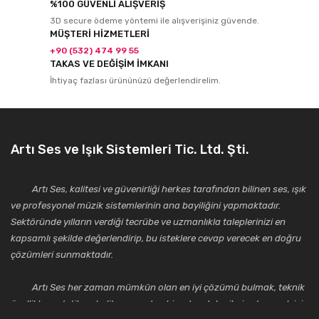
%100 GÜVENLİ ALIŞVERİŞ
3D secure ödeme yöntemi ile alışverişiniz güvende.
MÜŞTERİ HİZMETLERİ
+90 (532) 474 99 55
TAKAS VE DEĞİŞİM İMKANI
İhtiyaç fazlası ürününüzü değerlendirelim.
Artı Ses ve Işık Sistemleri Tic. Ltd. Şti.
Artı Ses, kalitesi ve güvenirliği herkes tarafından bilinen ses, ışık
ve profesyonel müzik sistemlerinin ana bayiliğini yapmaktadır.
Sektöründe yılların verdiği tecrübe ve uzmanlıkla taleplerinizi en
kapsamlı şekilde değerlendirip, bu isteklere cevap verecek en doğru
çözümleri sunmaktadır.
Artı Ses her zaman mümkün olan en iyi çözümü bulmak, teknik
özellikler, estetik ve kalite açısından bir adım daha ileriye taşımak için