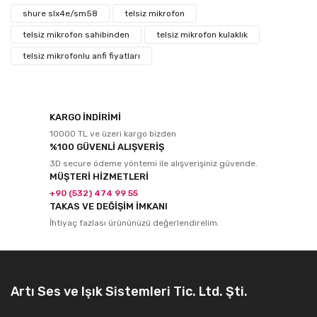
shure slx4e/sm58
telsiz mikrofon
telsiz mikrofon sahibinden
telsiz mikrofon kulaklık
telsiz mikrofonlu anfi fiyatları
KARGO İNDİRİMİ
10000 TL ve üzeri kargo bizden
%100 GÜVENLİ ALIŞVERİŞ
3D secure ödeme yöntemi ile alışverişiniz güvende.
MÜŞTERİ HİZMETLERİ
+90 (532) 474 99 55
TAKAS VE DEĞİŞİM İMKANI
İhtiyaç fazlası ürününüzü değerlendirelim.
Artı Ses ve Işık Sistemleri Tic. Ltd. Şti.