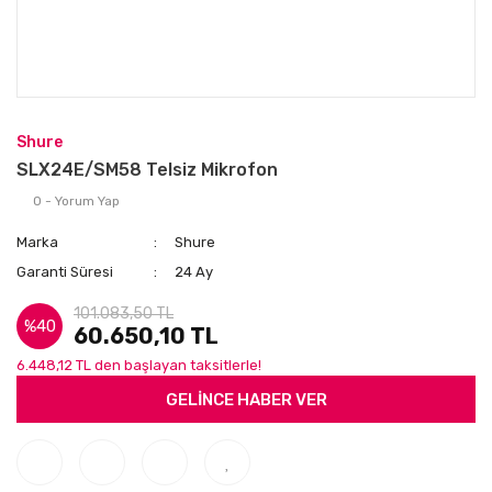
Shure
SLX24E/SM58 Telsiz Mikrofon
0 - Yorum Yap
Marka
Shure
Garanti Süresi
24 Ay
101.083,50 TL
%40
60.650,10 TL
6.448,12 TL den başlayan taksitlerle!
GELİNCE HABER VER