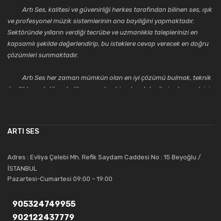
Artı Ses, kalitesi ve güvenirliği herkes tarafından bilinen ses, ışık
ve profesyonel müzik sistemlerinin ana bayiliğini yapmaktadır.
Sektöründe yılların verdiği tecrübe ve uzmanlıkla taleplerinizi en
kapsamlı şekilde değerlendirip, bu isteklere cevap verecek en doğru
çözümleri sunmaktadır.
Artı Ses her zaman mümkün olan en iyi çözümü bulmak, teknik
özellikler, estetik ve kalite açısından bir adım daha ileriye taşımak için
çalışmaktadır. Toptan ve perakende satışlarında güler yüzlü ve
alanında uzmanlaşmış satış ve teknik servis personeliyle
müşterilerinin güvenini kazanarak bugünlere gelmiş ve sektördeki
ARTI SES
saygıdeğer yerini kazanmıştır.
Artı Ses, güler yüzü ve deneyimi ile bu gün ve gelecekte
Adres : Evliya Çelebi Mh. Refik Saydam Caddesi No : 15 Beyoğlu /
güvenebileceğiniz bir tercihtir.
İSTANBUL
Pazartesi-Cumartesi 09:00 – 19:00
905324749955
902122437779