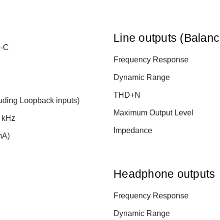
Line outputs (Balan
e-C
Frequency Response
Dynamic Range
THD+N
luding Loopback inputs)
Maximum Output Level
2 kHz
Impedance
mA)
Headphone outputs
Frequency Response
Dynamic Range