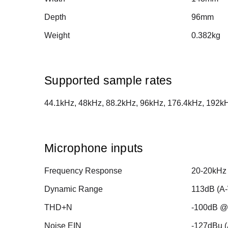
Depth
96mm
Weight
0.382kg
Supported sample rates
44.1kHz, 48kHz, 88.2kHz, 96kHz, 176.4kHz, 192k
Microphone inputs
Frequency Response
20-20kHz
Dynamic Range
113dB (A
THD+N
-100dB @
Noise EIN
-127dBu (