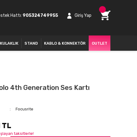
stek Hattı:
905324749955
Giriş Yap
KULAKLIK
STAND
KABLO & KONNEKTÖR
OUTLET
olo 4th Generation Ses Kartı
Focusrite
1 TL
şlayan taksitlerle!