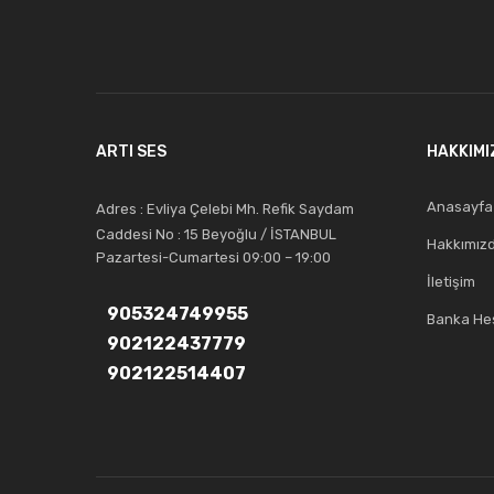
ARTI SES
HAKKIMI
Anasayfa
Adres : Evliya Çelebi Mh. Refik Saydam
Caddesi No : 15 Beyoğlu / İSTANBUL
Hakkımız
Pazartesi-Cumartesi 09:00 – 19:00
İletişim
905324749955
Banka Hes
902122437779
902122514407