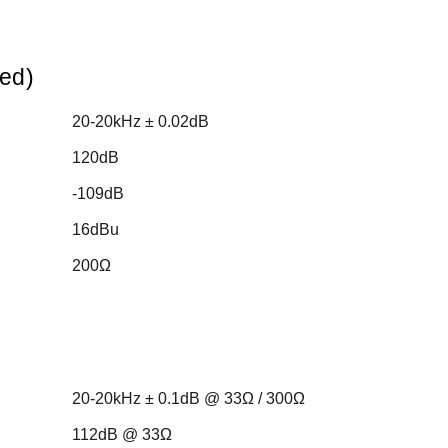
ced)
20-20kHz ± 0.02dB
120dB
-109dB
16dBu
200Ω
20-20kHz ± 0.1dB @ 33Ω / 300Ω
112dB @ 33Ω