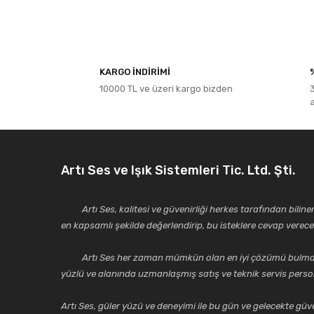
Bu ürünün fiyat bilgisi, resim, ürün açıklamalarında ve diğe
Görüş ve önerileriniz için teşekkür ederiz.
KARGO İNDİRİMİ
10000 TL ve üzeri kargo bizden
Ürün resmi kalitesiz, bozuk veya görüntülenemiyor.
Ürün açıklamasında eksik bilgiler bulunuyor.
Ürün bilgilerinde hatalar bulunuyor.
Ürün fiyatı diğer sitelerden daha pahalı.
Artı Ses ve Işık Sistemleri Tic. Ltd. Şti.
Bu ürüne benzer farklı alternatifler olmalı.
Artı Ses, kalitesi ve güvenirliği herkes tarafından bilinen 
en kapsamlı şekilde değerlendirip, bu isteklere cevap vere
Artı Ses her zaman mümkün olan en iyi çözümü bulmak, tekni
yüzlü ve alanında uzmanlaşmış satış ve teknik servis perso
Artı Ses, güler yüzü ve deneyimi ile bu gün ve gelecekte güven