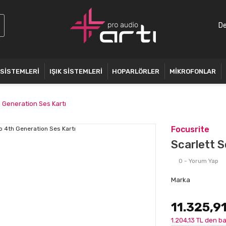
De
 SİSTEMLERİ
IŞIK SİSTEMLERİ
HOPARLÖRLER
MİKROFONLAR
h Generation Ses Kartı
Focusrite
Scarlett S
0 - Yorum Yap
Marka
11.325,9
1.204,13 TL den ba