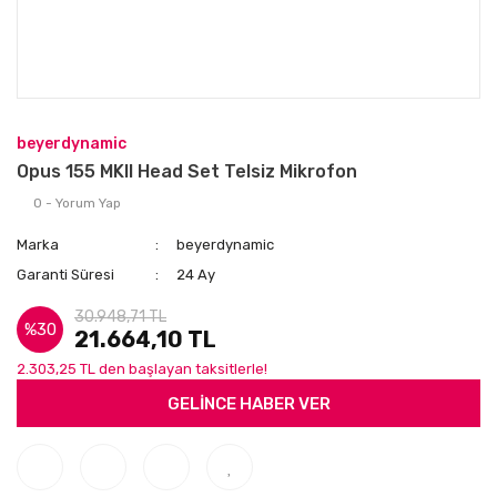
beyerdynamic
Opus 155 MKII Head Set Telsiz Mikrofon
0 - Yorum Yap
Marka
beyerdynamic
Garanti Süresi
24 Ay
30.948,71 TL
%30
21.664,10 TL
2.303,25 TL den başlayan taksitlerle!
GELİNCE HABER VER