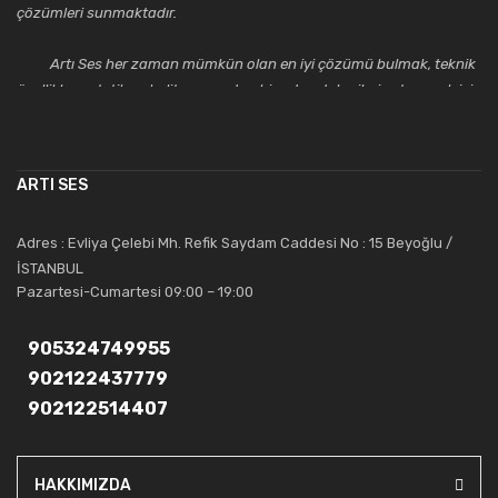
çözümleri sunmaktadır.
Artı Ses her zaman mümkün olan en iyi çözümü bulmak, teknik
özellikler, estetik ve kalite açısından bir adım daha ileriye taşımak için
çalışmaktadır. Toptan ve perakende satışlarında güler yüzlü ve
alanında uzmanlaşmış satış ve teknik servis personeliyle
müşterilerinin güvenini kazanarak bugünlere gelmiş ve sektördeki
ARTI SES
saygıdeğer yerini kazanmıştır.
Artı Ses, güler yüzü ve deneyimi ile bu gün ve gelecekte
Adres : Evliya Çelebi Mh. Refik Saydam Caddesi No : 15 Beyoğlu /
güvenebileceğiniz bir tercihtir.
İSTANBUL
Pazartesi-Cumartesi 09:00 – 19:00
905324749955
902122437779
902122514407
HAKKIMIZDA