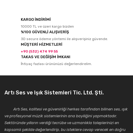
KARGO İNDİRİMİ
10000 TL ve üzeri kargo bizden
%100 GÜVENLİ ALIŞVERİŞ
3D secure ödeme yöntemi ile alışverişiniz güvende.
MÜŞTERİ HİZMETLERİ
+90 (532) 474 99 55
TAKAS VE DEĞİŞİM İMKANI
İhtiyaç fazlası ürününüzü değerlendirelim.
Artı Ses ve Işık Sistemleri Tic. Ltd. Şti.
Artı Ses, kalitesi ve güvenirliği herkes tarafından bilinen ses, ışık
ve profesyonel müzik sistemlerinin ana bayiliğini yapmaktadır.
Sektöründe yılların verdiği tecrübe ve uzmanlıkla taleplerinizi en
kapsamlı şekilde değerlendirip, bu isteklere cevap verecek en doğru