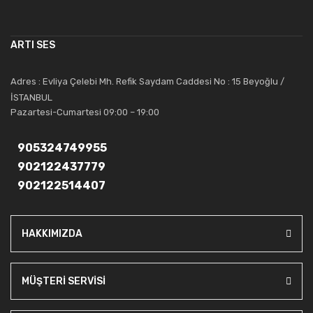
çalışmaktadır. Toptan ve perakende satışlarında güler yüzlü ve
alanında uzmanlaşmış satış ve teknik servis personeliyle
müşterilerinin güvenini kazanarak bugünlere gelmiş ve sektördeki
ARTI SES
saygıdeğer yerini kazanmıştır.
Artı Ses, güler yüzü ve deneyimi ile bu gün ve gelecekte
Adres : Evliya Çelebi Mh. Refik Saydam Caddesi No : 15 Beyoğlu /
güvenebileceğiniz bir tercihtir.
İSTANBUL
Pazartesi-Cumartesi 09:00 – 19:00
905324749955
902122437779
902122514407
HAKKIMIZDA
MÜŞTERİ SERVİSİ