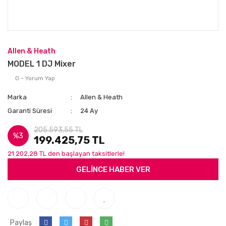
Allen & Heath
MODEL 1 DJ Mixer
0 - Yorum Yap
Marka
Allen & Heath
Garanti Süresi
24 Ay
205.593,55 TL
%3
199.425,75 TL
21.202,28 TL den başlayan taksitlerle!
GELİNCE HABER VER
Paylaş