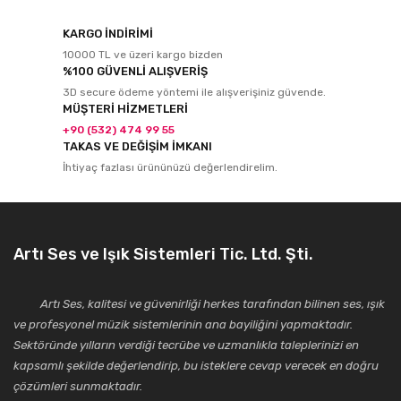
KARGO İNDİRİMİ
10000 TL ve üzeri kargo bizden
%100 GÜVENLİ ALIŞVERİŞ
3D secure ödeme yöntemi ile alışverişiniz güvende.
MÜŞTERİ HİZMETLERİ
+90 (532) 474 99 55
TAKAS VE DEĞİŞİM İMKANI
İhtiyaç fazlası ürününüzü değerlendirelim.
Artı Ses ve Işık Sistemleri Tic. Ltd. Şti.
Artı Ses, kalitesi ve güvenirliği herkes tarafından bilinen ses, ışık
ve profesyonel müzik sistemlerinin ana bayiliğini yapmaktadır.
Sektöründe yılların verdiği tecrübe ve uzmanlıkla taleplerinizi en
kapsamlı şekilde değerlendirip, bu isteklere cevap verecek en doğru
çözümleri sunmaktadır.