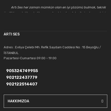
Artı Ses her zaman mümkün olan en iyi çözümü bulmak, teknik
özellikler, estetik ve kalite açısından bir adım daha ileriye taşımak için
çalışmaktadır. Toptan ve perakende satışlarında güler yüzlü ve
alanında uzmanlaşmış satış ve teknik servis personeliyle
müşterilerinin güvenini kazanarak bugünlere gelmiş ve sektördeki
ARTI SES
saygıdeğer yerini kazanmıştır.
Artı Ses, güler yüzü ve deneyimi ile bu gün ve gelecekte
Adres : Evliya Çelebi Mh. Refik Saydam Caddesi No : 15 Beyoğlu /
güvenebileceğiniz bir tercihtir.
İSTANBUL
Pazartesi-Cumartesi 09:00 – 19:00
905324749955
902122437779
902122514407
HAKKIMIZDA