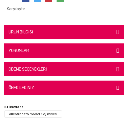
Karşılaştır
ÜRÜN BİLGİSİ
YORUMLAR
ÖDEME SEÇENEKLERİ
ÖNERİLERİNİZ
Etiketler :
allen&heath model 1 dj mixeri