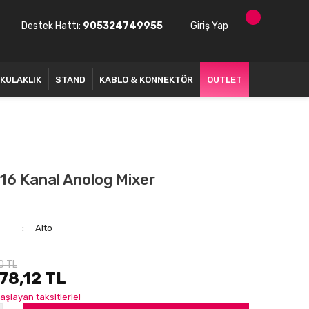
Destek Hattı:
905324749955
Giriş Yap
KULAKLIK
STAND
KABLO & KONNEKTÖR
OUTLET
16 Kanal Anolog Mixer
Alto
0 TL
78,12 TL
aşlayan taksitlerle!