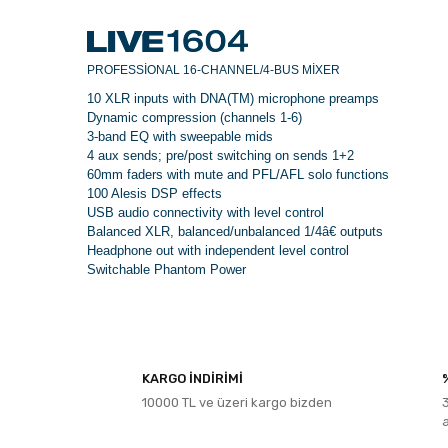
PROFESSIONAL 16-CHANNEL/4-BUS MIXER
10 XLR inputs with DNA(TM) microphone preamps
Dynamic compression (channels 1-6)
3-band EQ with sweepable mids
4 aux sends; pre/post switching on sends 1+2
60mm faders with mute and PFL/AFL solo functions
100 Alesis DSP effects
USB audio connectivity with level control
Balanced XLR, balanced/unbalanced 1/4â€ outputs
Headphone out with independent level control
Switchable Phantom Power
Bu ürünün fiyat bilgisi, resim, ürün açıklamalarında ve diğe
Görüş ve önerileriniz için teşekkür ederiz.
KARGO İNDİRİMİ
10000 TL ve üzeri kargo bizden
Ürün resmi kalitesiz, bozuk veya görüntülenemiyor.
Ürün açıklamasında eksik bilgiler bulunuyor.