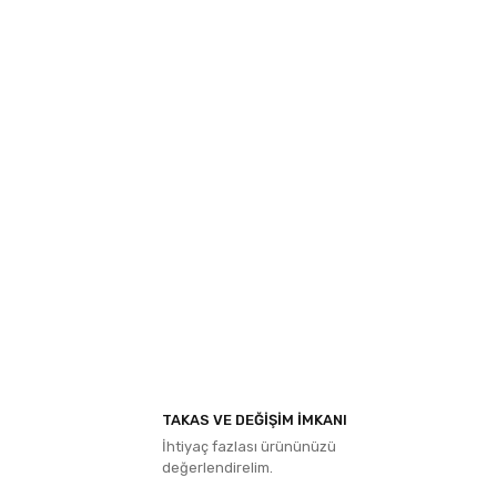
ıza iletebilirsiniz.
TAKAS VE DEĞİŞİM İMKANI
İhtiyaç fazlası ürününüzü
değerlendirelim.