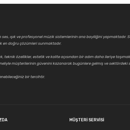
ses, ışık ve profesyonel müzik sistemlerinin ana bayiliğini yapmaktadır. Se
cek en doğru çözümleri sunmaktadır.
k özellikler, estetik ve kalite açısından bir adım daha ileriye taşımak 
Gönder
neliyle müşterilerinin güvenini kazanarak bugünlere gelmiş ve sektördeki s
ebileceğiniz bir tercihtir.
ZDA
MÜŞTERİ SERVİSİ