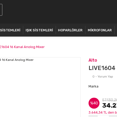
 SİSTEMLERİ
IŞIK SİSTEMLERİ
HOPARLÖRLER
MİKROFONLAR
E1604 16 Kanal Anolog Mixer
Alto
LIVE1604 
0 - Yorum Yap
Marka
57.130,2
%40
34.2
3.644,34 TL den b