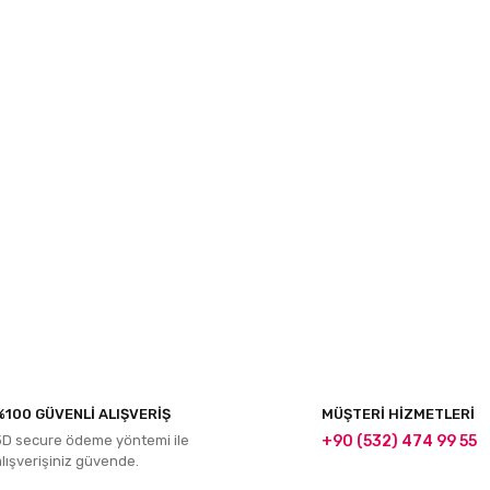
r konularda yetersiz gördüğünüz noktaları öneri formunu kullanarak tarafım
%100 GÜVENLİ ALIŞVERİŞ
MÜŞTERİ HİZMETLERİ
Bu ürüne ilk yorumu siz yapın!
3D secure ödeme yöntemi ile
+90 (532) 474 99 55
alışverişiniz güvende.
Yorum Yaz