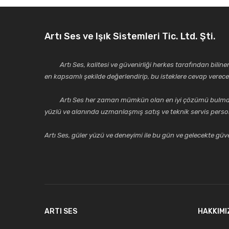
Ürün bilgilerinde hatalar bulunuyor.
Ürün fiyatı diğer sitelerden daha pahalı.
Artı Ses ve Işık Sistemleri Tic. Ltd. Şti.
Bu ürüne benzer farklı alternatifler olmalı.
Artı Ses, kalitesi ve güvenirliği herkes tarafından bilinen 
en kapsamlı şekilde değerlendirip, bu isteklere cevap vere
Artı Ses her zaman mümkün olan en iyi çözümü bulmak, tekni
yüzlü ve alanında uzmanlaşmış satış ve teknik servis perso
Artı Ses, güler yüzü ve deneyimi ile bu gün ve gelecekte güven
ARTI SES
HAKKIMI