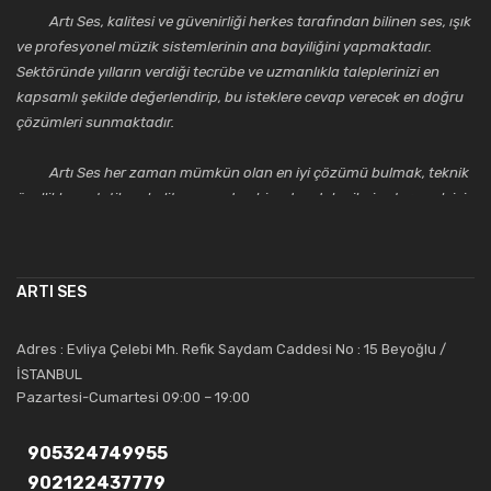
Artı Ses, kalitesi ve güvenirliği herkes tarafından bilinen ses, ışık
ve profesyonel müzik sistemlerinin ana bayiliğini yapmaktadır.
Sektöründe yılların verdiği tecrübe ve uzmanlıkla taleplerinizi en
kapsamlı şekilde değerlendirip, bu isteklere cevap verecek en doğru
çözümleri sunmaktadır.
Artı Ses her zaman mümkün olan en iyi çözümü bulmak, teknik
özellikler, estetik ve kalite açısından bir adım daha ileriye taşımak için
çalışmaktadır. Toptan ve perakende satışlarında güler yüzlü ve
alanında uzmanlaşmış satış ve teknik servis personeliyle
müşterilerinin güvenini kazanarak bugünlere gelmiş ve sektördeki
ARTI SES
saygıdeğer yerini kazanmıştır.
Artı Ses, güler yüzü ve deneyimi ile bu gün ve gelecekte
Adres : Evliya Çelebi Mh. Refik Saydam Caddesi No : 15 Beyoğlu /
güvenebileceğiniz bir tercihtir.
İSTANBUL
Pazartesi-Cumartesi 09:00 – 19:00
905324749955
902122437779