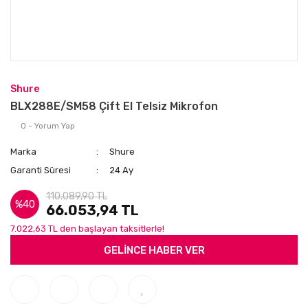
Shure
BLX288E/SM58 Çift El Telsiz Mikrofon
0 - Yorum Yap
Marka
Shure
Garanti Süresi
24 Ay
110.089,90 TL
%40
66.053,94 TL
7.022,63 TL den başlayan taksitlerle!
GELİNCE HABER VER