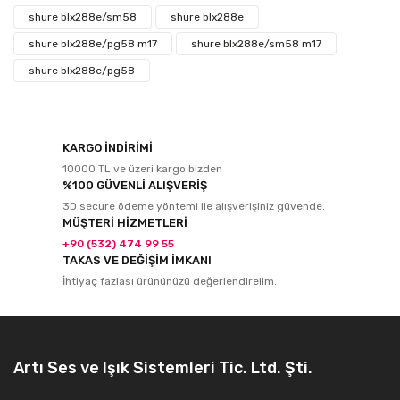
shure blx288e/sm58
shure blx288e
shure blx288e/pg58 m17
shure blx288e/sm58 m17
shure blx288e/pg58
KARGO İNDİRİMİ
10000 TL ve üzeri kargo bizden
%100 GÜVENLİ ALIŞVERİŞ
3D secure ödeme yöntemi ile alışverişiniz güvende.
MÜŞTERİ HİZMETLERİ
+90 (532) 474 99 55
TAKAS VE DEĞİŞİM İMKANI
İhtiyaç fazlası ürününüzü değerlendirelim.
Artı Ses ve Işık Sistemleri Tic. Ltd. Şti.