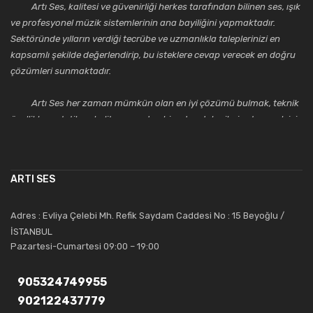
Artı Ses, kalitesi ve güvenirliği herkes tarafından bilinen ses, ışık
ve profesyonel müzik sistemlerinin ana bayiliğini yapmaktadır.
Sektöründe yılların verdiği tecrübe ve uzmanlıkla taleplerinizi en
kapsamlı şekilde değerlendirip, bu isteklere cevap verecek en doğru
çözümleri sunmaktadır.
Artı Ses her zaman mümkün olan en iyi çözümü bulmak, teknik
özellikler, estetik ve kalite açısından bir adım daha ileriye taşımak için
çalışmaktadır. Toptan ve perakende satışlarında güler yüzlü ve
alanında uzmanlaşmış satış ve teknik servis personeliyle
müşterilerinin güvenini kazanarak bugünlere gelmiş ve sektördeki
ARTI SES
saygıdeğer yerini kazanmıştır.
Artı Ses, güler yüzü ve deneyimi ile bu gün ve gelecekte
Adres : Evliya Çelebi Mh. Refik Saydam Caddesi No : 15 Beyoğlu /
güvenebileceğiniz bir tercihtir.
İSTANBUL
Pazartesi-Cumartesi 09:00 – 19:00
905324749955
902122437779