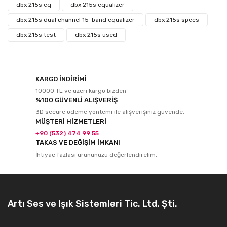
dbx 215s eq
dbx 215s equalizer
dbx 215s dual channel 15-band equalizer
dbx 215s specs
dbx 215s test
dbx 215s used
KARGO İNDİRİMİ
10000 TL ve üzeri kargo bizden
%100 GÜVENLİ ALIŞVERİŞ
3D secure ödeme yöntemi ile alışverişiniz güvende.
MÜŞTERİ HİZMETLERİ
+90 (532) 474 99 55
TAKAS VE DEĞİŞİM İMKANI
İhtiyaç fazlası ürününüzü değerlendirelim.
Artı Ses ve Işık Sistemleri Tic. Ltd. Şti.