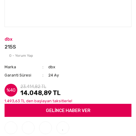
dbx
215S
0 - Yorum Yap
Marka
dbx
Garanti Süresi
24 Ay
23.414,82 TL
%40
14.048,89 TL
1.493,63 TL den başlayan taksitlerle!
GELİNCE HABER VER