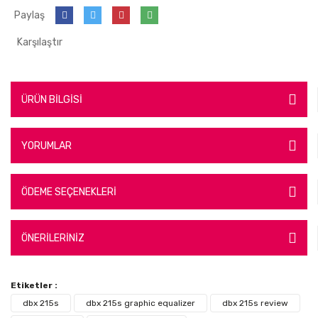
Paylaş
Karşılaştır
ÜRÜN BİLGİSİ
YORUMLAR
ÖDEME SEÇENEKLERİ
ÖNERİLERİNİZ
Etiketler :
dbx 215s
dbx 215s graphic equalizer
dbx 215s review