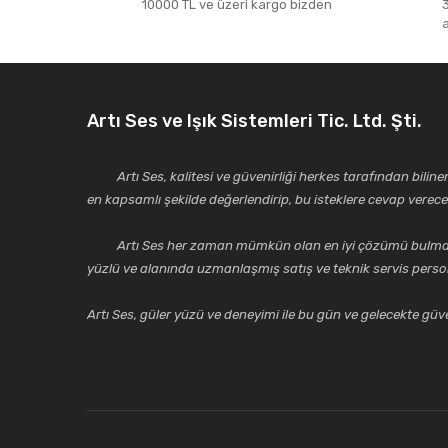
10000 TL ve üzeri kargo bizden
Ürün bilgilerinde hatalar bulunuyor.
Ürün fiyatı diğer sitelerden daha pahalı.
Bu ürüne benzer farklı alternatifler olmalı.
Artı Ses ve Işık Sistemleri Tic. Ltd. Şti.
Artı Ses, kalitesi ve güvenirliği herkes tarafından bilinen 
en kapsamlı şekilde değerlendirip, bu isteklere cevap vere
Artı Ses her zaman mümkün olan en iyi çözümü bulmak, tekni
yüzlü ve alanında uzmanlaşmış satış ve teknik servis perso
Artı Ses, güler yüzü ve deneyimi ile bu gün ve gelecekte güven