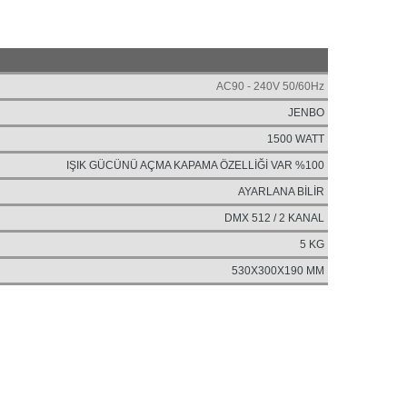
AC90 - 240V 50/60Hz
JENBO
1500 WATT
IŞIK GÜCÜNÜ AÇMA KAPAMA ÖZELLİĞİ VAR %100
AYARLANA BİLİR
DMX 512 / 2 KANAL
5 KG
530X300X190 MM