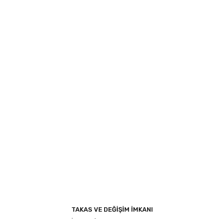
ıza iletebilirsiniz.
TAKAS VE DEĞİŞİM İMKANI