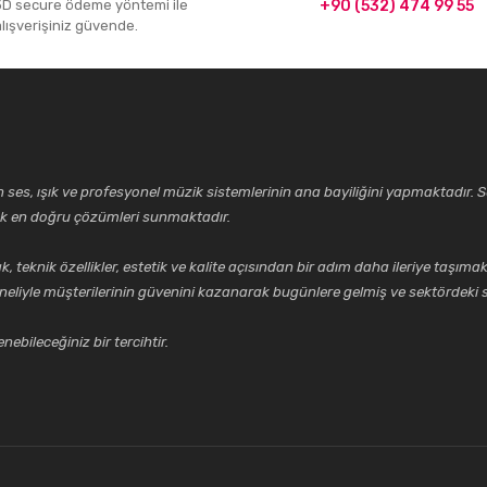
3D secure ödeme yöntemi ile
+90 (532) 474 99 55
alışverişiniz güvende.
ses, ışık ve profesyonel müzik sistemlerinin ana bayiliğini yapmaktadır. Se
cek en doğru çözümleri sunmaktadır.
Gönder
k özellikler, estetik ve kalite açısından bir adım daha ileriye taşımak 
neliyle müşterilerinin güvenini kazanarak bugünlere gelmiş ve sektördeki s
ebileceğiniz bir tercihtir.