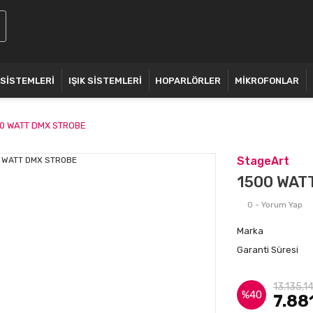
 SİSTEMLERİ
IŞIK SİSTEMLERİ
HOPARLÖRLER
MİKROFONLAR
0 WATT DMX STROBE
StageArt
1500 WAT
0 - Yorum Yap
Marka
Garanti Süresi
13.135,1
%40
7.88