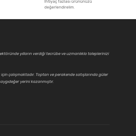
İhtiyaç fazlası ürününüzü
değerlendirelim.
ktöründe yılların verdiği tecrübe ve uzmanlıkla taleplerinizi
için çalışmaktadır. Toptan ve perakende satışlarında güler
aygıdeğer yerini kazanmıştır.