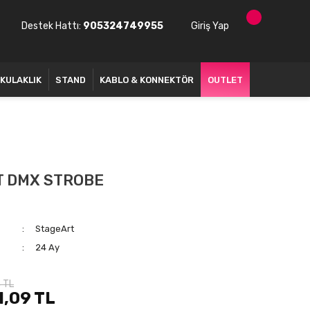
Destek Hattı:
905324749955
Giriş Yap
KULAKLIK
STAND
KABLO & KONNEKTÖR
OUTLET
T DMX STROBE
StageArt
24 Ay
4 TL
1,09 TL