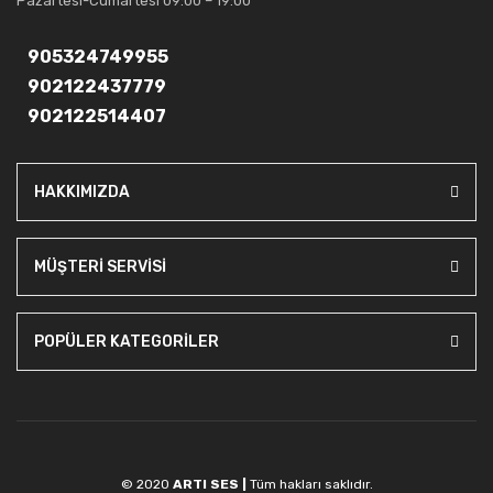
Pazartesi-Cumartesi 09:00 – 19:00
905324749955
902122437779
902122514407
HAKKIMIZDA
MÜŞTERİ SERVİSİ
POPÜLER KATEGORİLER
© 2020
ARTI SES |
Tüm hakları saklıdır.