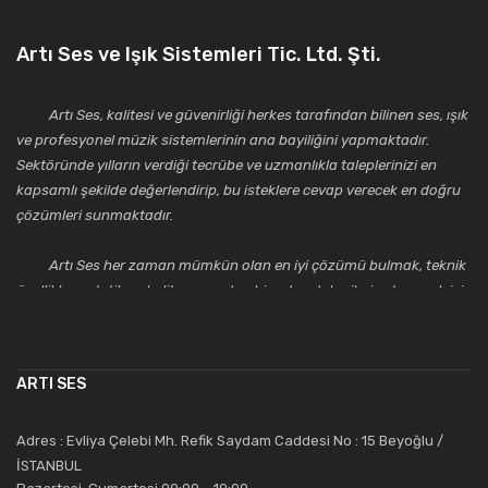
Artı Ses ve Işık Sistemleri Tic. Ltd. Şti.
Artı Ses, kalitesi ve güvenirliği herkes tarafından bilinen ses, ışık
ve profesyonel müzik sistemlerinin ana bayiliğini yapmaktadır.
Sektöründe yılların verdiği tecrübe ve uzmanlıkla taleplerinizi en
kapsamlı şekilde değerlendirip, bu isteklere cevap verecek en doğru
çözümleri sunmaktadır.
Artı Ses her zaman mümkün olan en iyi çözümü bulmak, teknik
özellikler, estetik ve kalite açısından bir adım daha ileriye taşımak için
çalışmaktadır. Toptan ve perakende satışlarında güler yüzlü ve
alanında uzmanlaşmış satış ve teknik servis personeliyle
müşterilerinin güvenini kazanarak bugünlere gelmiş ve sektördeki
ARTI SES
saygıdeğer yerini kazanmıştır.
Artı Ses, güler yüzü ve deneyimi ile bu gün ve gelecekte
Adres : Evliya Çelebi Mh. Refik Saydam Caddesi No : 15 Beyoğlu /
güvenebileceğiniz bir tercihtir.
İSTANBUL