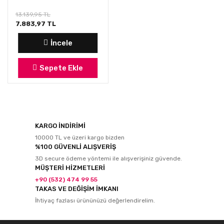
13.139,95 TL
7.883,97 TL
İncele
Sepete Ekle
KARGO İNDİRİMİ
10000 TL ve üzeri kargo bizden
%100 GÜVENLİ ALIŞVERİŞ
3D secure ödeme yöntemi ile alışverişiniz güvende.
MÜŞTERİ HİZMETLERİ
+90 (532) 474 99 55
TAKAS VE DEĞİŞİM İMKANI
İhtiyaç fazlası ürününüzü değerlendirelim.