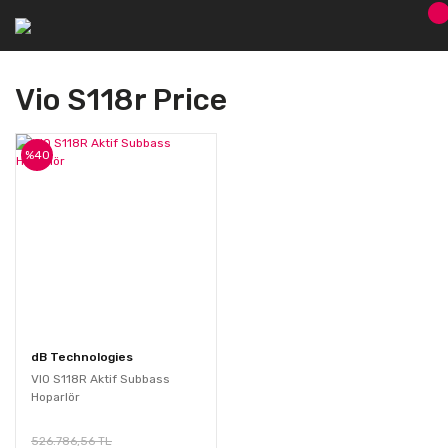
Vio S118r Price
%40
dB Technologies
VIO S118R Aktif Subbass
Hoparlör
526.786,56 TL