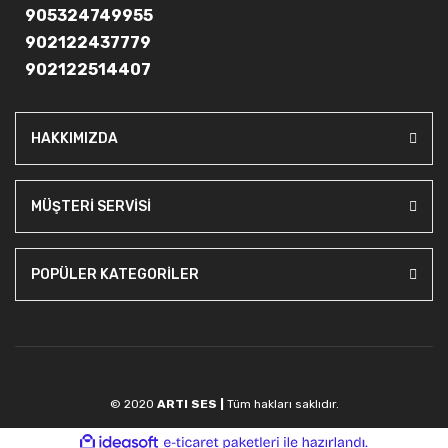
905324749955
902122437779
902122514407
HAKKIMIZDA
MÜŞTERİ SERVİSİ
POPÜLER KATEGORİLER
© 2020
ARTI SES |
Tüm hakları saklıdır.
ile
ideasoft
e-