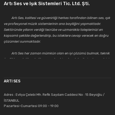
Artı Ses ve Işık Sistemleri Tic. Ltd. Şti.
Artı Ses, kalitesi ve güvenirliği herkes tarafından bilinen ses, ışık
ve profesyonel müzik sistemlerinin ana bayiliğini yapmaktadır.
Sektöründe yılların verdiği tecrübe ve uzmanlıkla taleplerinizi en
kapsamlı şekilde değerlendirip, bu isteklere cevap verecek en doğru
çözümleri sunmaktadır.
Artı Ses her zaman mümkün olan en iyi çözümü bulmak, teknik
özellikler, estetik ve kalite açısından bir adım daha ileriye taşımak için
çalışmaktadır. Toptan ve perakende satışlarında güler yüzlü ve
alanında uzmanlaşmış satış ve teknik servis personeliyle
müşterilerinin güvenini kazanarak bugünlere gelmiş ve sektördeki
ARTI SES
saygıdeğer yerini kazanmıştır.
Artı Ses, güler yüzü ve deneyimi ile bu gün ve gelecekte
Adres : Evliya Çelebi Mh. Refik Saydam Caddesi No : 15 Beyoğlu /
güvenebileceğiniz bir tercihtir.
İSTANBUL
Pazartesi-Cumartesi 09:00 – 19:00