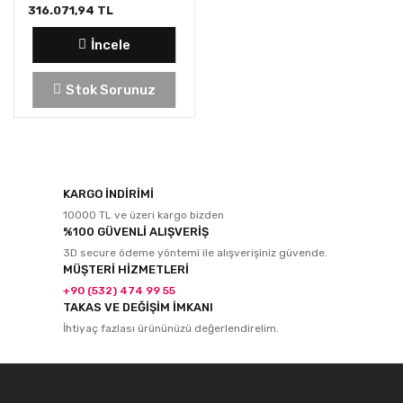
316.071,94 TL
İncele
Stok Sorunuz
KARGO İNDİRİMİ
10000 TL ve üzeri kargo bizden
%100 GÜVENLİ ALIŞVERİŞ
3D secure ödeme yöntemi ile alışverişiniz güvende.
MÜŞTERİ HİZMETLERİ
+90 (532) 474 99 55
TAKAS VE DEĞİŞİM İMKANI
İhtiyaç fazlası ürününüzü değerlendirelim.