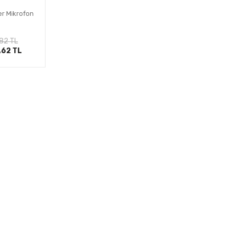
r Mikrofon
le
82 TL
,62 TL