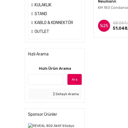
Neumann
KULAKLIK
KM 183 Condanse
STAND
İnce
KABLO & KONNEKTÖR
68.064,
%25
51.048
OUTLET
Hızlı Arama
Hızlı Ürün Arama
Ara
Detaylı Arama
Sponsor Ürünler