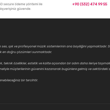
3D secure ödeme yöntemi ile
+90 (532) 474 99 55
alışverişiniz güvende.
ses, ışık ve profesyonel müzik sistemlerinin ana bayiliğini yapmaktadır. Se
cek en doğru çözümleri sunmaktadır.
k özellikler, estetik ve kalite açısından bir adım daha ileriye taşımak 
neliyle müşterilerinin güvenini kazanarak bugünlere gelmiş ve sektördeki s
ebileceğiniz bir tercihtir.