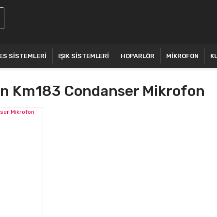
ES SİSTEMLERİ
IŞIK SİSTEMLERİ
HOPARLÖR
MİKROFON
K
 Km183 Condanser Mikrofon