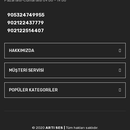
Pazartesi-Cumartesi 09:00 – 19:00
905324749955
902122437779
902122514407
HAKKIMIZDA
MÜŞTERİ SERVİSİ
POPÜLER KATEGORİLER
© 2020
ARTI SES |
Tüm hakları saklıdır.