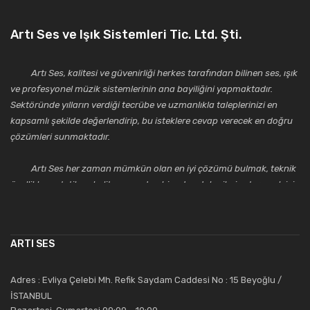
Artı Ses ve Işık Sistemleri Tic. Ltd. Şti.
Artı Ses, kalitesi ve güvenirliği herkes tarafından bilinen ses, ışık
ve profesyonel müzik sistemlerinin ana bayiliğini yapmaktadır.
Sektöründe yılların verdiği tecrübe ve uzmanlıkla taleplerinizi en
kapsamlı şekilde değerlendirip, bu isteklere cevap verecek en doğru
çözümleri sunmaktadır.
Artı Ses her zaman mümkün olan en iyi çözümü bulmak, teknik
özellikler, estetik ve kalite açısından bir adım daha ileriye taşımak için
çalışmaktadır. Toptan ve perakende satışlarında güler yüzlü ve
alanında uzmanlaşmış satış ve teknik servis personeliyle
müşterilerinin güvenini kazanarak bugünlere gelmiş ve sektördeki
ARTI SES
saygıdeğer yerini kazanmıştır.
Artı Ses, güler yüzü ve deneyimi ile bu gün ve gelecekte
Adres : Evliya Çelebi Mh. Refik Saydam Caddesi No : 15 Beyoğlu /
güvenebileceğiniz bir tercihtir.
İSTANBUL