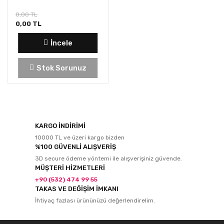
0,00 TL
0,00 TL
İncele
Stok Sorunuz
KARGO İNDİRİMİ
10000 TL ve üzeri kargo bizden
%100 GÜVENLİ ALIŞVERİŞ
3D secure ödeme yöntemi ile alışverişiniz güvende.
MÜŞTERİ HİZMETLERİ
+90 (532) 474 99 55
TAKAS VE DEĞİŞİM İMKANI
İhtiyaç fazlası ürününüzü değerlendirelim.