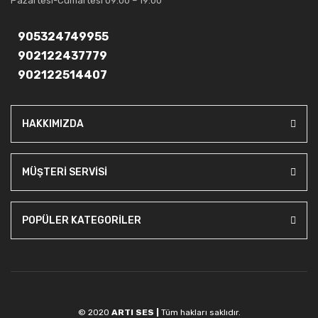
Pazartesi-Cumartesi 09:00 – 19:00
905324749955
902122437779
902122514407
HAKKIMIZDA
MÜŞTERİ SERVİSİ
POPÜLER KATEGORİLER
© 2020
ARTI SES |
Tüm hakları saklıdır.