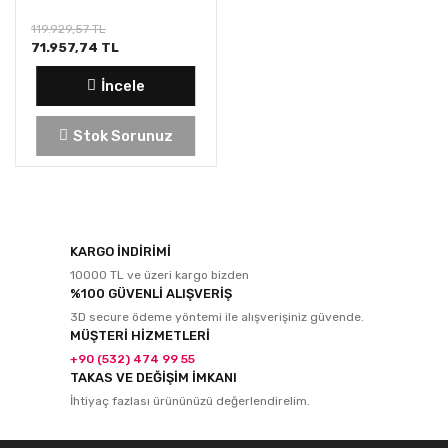
119.929,57 TL
71.957,74 TL
İncele
Stok Sorunuz
KARGO İNDİRİMİ
10000 TL ve üzeri kargo bizden
%100 GÜVENLİ ALIŞVERİŞ
3D secure ödeme yöntemi ile alışverişiniz güvende.
MÜŞTERİ HİZMETLERİ
+90 (532) 474 99 55
TAKAS VE DEĞİŞİM İMKANI
İhtiyaç fazlası ürününüzü değerlendirelim.