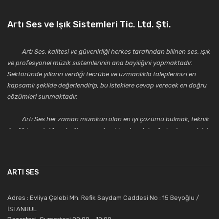
Artı Ses ve Işık Sistemleri Tic. Ltd. Şti.
Artı Ses, kalitesi ve güvenirliği herkes tarafından bilinen ses, ışık
ve profesyonel müzik sistemlerinin ana bayiliğini yapmaktadır.
Sektöründe yılların verdiği tecrübe ve uzmanlıkla taleplerinizi en
kapsamlı şekilde değerlendirip, bu isteklere cevap verecek en doğru
çözümleri sunmaktadır.
Artı Ses her zaman mümkün olan en iyi çözümü bulmak, teknik
özellikler, estetik ve kalite açısından bir adım daha ileriye taşımak için
çalışmaktadır. Toptan ve perakende satışlarında güler yüzlü ve
alanında uzmanlaşmış satış ve teknik servis personeliyle
müşterilerinin güvenini kazanarak bugünlere gelmiş ve sektördeki
ARTI SES
saygıdeğer yerini kazanmıştır.
Artı Ses, güler yüzü ve deneyimi ile bu gün ve gelecekte
Adres : Evliya Çelebi Mh. Refik Saydam Caddesi No : 15 Beyoğlu /
güvenebileceğiniz bir tercihtir.
İSTANBUL