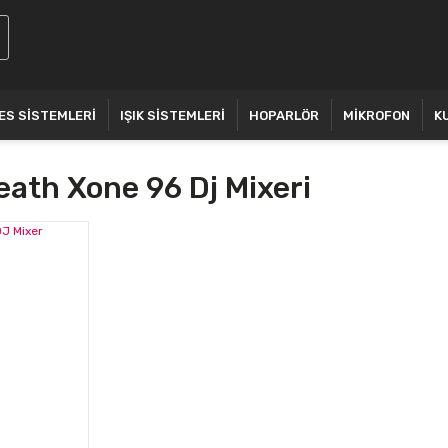
ES SİSTEMLERİ
IŞIK SİSTEMLERİ
HOPARLÖR
MİKROFON
K
ath Xone 96 Dj Mixeri