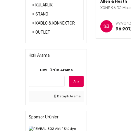
Allen & Heath
KULAKLIK
XONE 96 DJ Mixe
STAND
İnce
KABLO & KONNEKTÖR
99.904,
%3
96.907
OUTLET
Hızlı Arama
Hızlı Ürün Arama
Ara
Detaylı Arama
Sponsor Ürünler