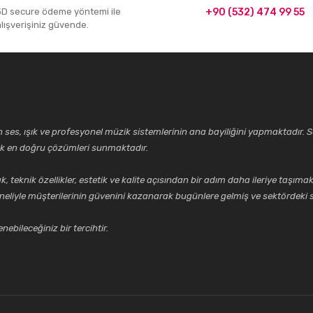
3D secure ödeme yöntemi ile
+90 (532) 474 99 55
alışverişiniz güvende.
ses, ışık ve profesyonel müzik sistemlerinin ana bayiliğini yapmaktadır. Se
cek en doğru çözümleri sunmaktadır.
k özellikler, estetik ve kalite açısından bir adım daha ileriye taşımak 
neliyle müşterilerinin güvenini kazanarak bugünlere gelmiş ve sektördeki s
ebileceğiniz bir tercihtir.