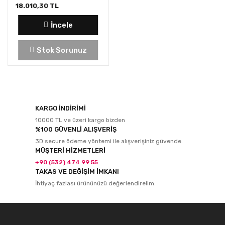
18.010,30 TL
İncele
Stok Sorunuz
KARGO İNDİRİMİ
10000 TL ve üzeri kargo bizden
%100 GÜVENLİ ALIŞVERİŞ
3D secure ödeme yöntemi ile alışverişiniz güvende.
MÜŞTERİ HİZMETLERİ
+90 (532) 474 99 55
TAKAS VE DEĞİŞİM İMKANI
İhtiyaç fazlası ürününüzü değerlendirelim.