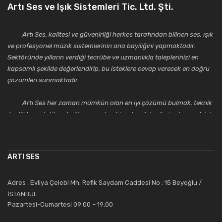
Artı Ses ve Işık Sistemleri Tic. Ltd. Şti.
Artı Ses, kalitesi ve güvenirliği herkes tarafından bilinen ses, ışık
ve profesyonel müzik sistemlerinin ana bayiliğini yapmaktadır.
Sektöründe yılların verdiği tecrübe ve uzmanlıkla taleplerinizi en
kapsamlı şekilde değerlendirip, bu isteklere cevap verecek en doğru
çözümleri sunmaktadır.
Artı Ses her zaman mümkün olan en iyi çözümü bulmak, teknik
özellikler, estetik ve kalite açısından bir adım daha ileriye taşımak için
çalışmaktadır. Toptan ve perakende satışlarında güler yüzlü ve
alanında uzmanlaşmış satış ve teknik servis personeliyle
müşterilerinin güvenini kazanarak bugünlere gelmiş ve sektördeki
ARTI SES
saygıdeğer yerini kazanmıştır.
Artı Ses, güler yüzü ve deneyimi ile bu gün ve gelecekte
Adres : Evliya Çelebi Mh. Refik Saydam Caddesi No : 15 Beyoğlu /
güvenebileceğiniz bir tercihtir.
İSTANBUL
Pazartesi-Cumartesi 09:00 – 19:00