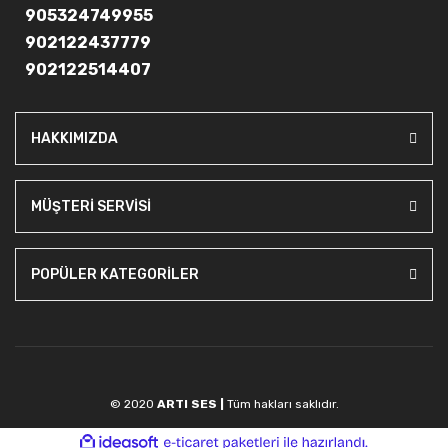
905324749955
902122437779
902122514407
HAKKIMIZDA
MÜŞTERİ SERVİSİ
POPÜLER KATEGORİLER
© 2020
ARTI SES |
Tüm hakları saklıdır.
ile
ideasoft
e-