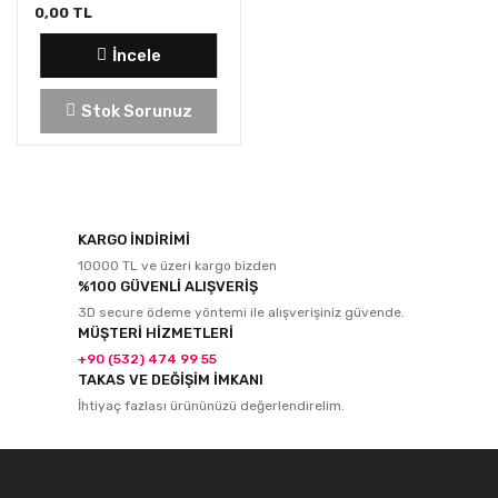
0,00 TL
İncele
Stok Sorunuz
KARGO İNDİRİMİ
10000 TL ve üzeri kargo bizden
%100 GÜVENLİ ALIŞVERİŞ
3D secure ödeme yöntemi ile alışverişiniz güvende.
MÜŞTERİ HİZMETLERİ
+90 (532) 474 99 55
TAKAS VE DEĞİŞİM İMKANI
İhtiyaç fazlası ürününüzü değerlendirelim.