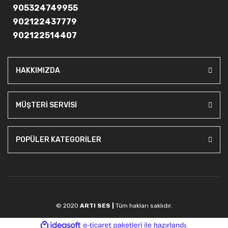
905324749955
902122437779
902122514407
HAKKIMIZDA
MÜŞTERİ SERVİSİ
POPÜLER KATEGORİLER
© 2020
ARTI SES |
Tüm hakları saklıdır.
ile
ideasoft
e-