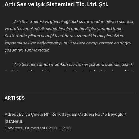
Artı Ses ve Işık Sistemleri Tic. Ltd. Şti.
Artı Ses, kalitesi ve güvenirliği herkes tarafından bilinen ses, ışık
ve profesyonel müzik sistemlerinin ana bayiliğini yapmaktadır.
Sektöründe yılların verdiği tecrübe ve uzmanlıkla taleplerinizi en
kapsamlı şekilde değerlendirip, bu isteklere cevap verecek en doğru
çözümleri sunmaktadır.
Artı Ses her zaman mümkün olan en iyi çözümü bulmak, teknik
özellikler, estetik ve kalite açısından bir adım daha ileriye taşımak için
çalışmaktadır. Toptan ve perakende satışlarında güler yüzlü ve
alanında uzmanlaşmış satış ve teknik servis personeliyle
müşterilerinin güvenini kazanarak bugünlere gelmiş ve sektördeki
ARTI SES
saygıdeğer yerini kazanmıştır.
Artı Ses, güler yüzü ve deneyimi ile bu gün ve gelecekte
Adres : Evliya Çelebi Mh. Refik Saydam Caddesi No : 15 Beyoğlu /
güvenebileceğiniz bir tercihtir.
İSTANBUL
Pazartesi-Cumartesi 09:00 – 19:00