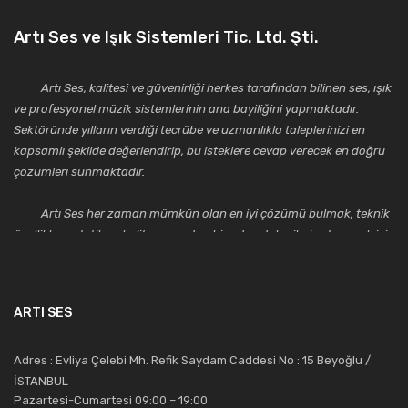
Artı Ses ve Işık Sistemleri Tic. Ltd. Şti.
Artı Ses, kalitesi ve güvenirliği herkes tarafından bilinen ses, ışık
ve profesyonel müzik sistemlerinin ana bayiliğini yapmaktadır.
Sektöründe yılların verdiği tecrübe ve uzmanlıkla taleplerinizi en
kapsamlı şekilde değerlendirip, bu isteklere cevap verecek en doğru
çözümleri sunmaktadır.
Artı Ses her zaman mümkün olan en iyi çözümü bulmak, teknik
özellikler, estetik ve kalite açısından bir adım daha ileriye taşımak için
çalışmaktadır. Toptan ve perakende satışlarında güler yüzlü ve
alanında uzmanlaşmış satış ve teknik servis personeliyle
müşterilerinin güvenini kazanarak bugünlere gelmiş ve sektördeki
ARTI SES
saygıdeğer yerini kazanmıştır.
Artı Ses, güler yüzü ve deneyimi ile bu gün ve gelecekte
Adres : Evliya Çelebi Mh. Refik Saydam Caddesi No : 15 Beyoğlu /
güvenebileceğiniz bir tercihtir.
İSTANBUL
Pazartesi-Cumartesi 09:00 – 19:00