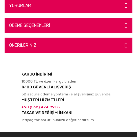
YORUMLAR
ÖDEME SEÇENEKLERİ
ÖNERİLERİNİZ
KARGO İNDİRİMİ
10000 TL ve üzeri kargo bizden
%100 GÜVENLİ ALIŞVERİŞ
3D secure ödeme yöntemi ile alışverişiniz güvende.
MÜŞTERİ HİZMETLERİ
+90 (532) 474 99 55
TAKAS VE DEĞİŞİM İMKANI
İhtiyaç fazlası ürününüzü değerlendirelim.