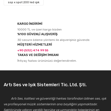
ssp x spot 200 led ışık
KARGO İNDİRİMİ
10000 TL ve üzeri kargo bizden
%100 GÜVENLİ ALIŞVERİŞ
3D secure ödeme yöntemi ile alışverişiniz güvende.
MÜŞTERİ HİZMETLERİ
+90 (532) 474 99 55
TAKAS VE DEĞİŞİM İMKANI
İhtiyaç fazlası ürününüzü değerlendirelim.
Artı Ses ve Işık Sistemleri Tic. Ltd. Şti.
Artı Ses, kalitesi ve güvenirliği herkes tarafından bilinen ses, ışık
ve profesyonel müzik sistemlerinin ana bayiliğini yapmaktadır.
Sektöründe yılların verdiği tecrübe ve uzmanlıkla taleplerinizi en