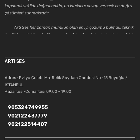
kapsamlı şekilde değerlendirip, bu isteklere cevap verecek en doğru
çözümleri sunmaktadır.
Artı Ses her zaman mümkün olan en iyi çözümü bulmak, teknik
özellikler, estetik ve kalite açısından bir adım daha ileriye taşımak için
çalışmaktadır. Toptan ve perakende satışlarında güler yüzlü ve
alanında uzmanlaşmış satış ve teknik servis personeliyle
müşterilerinin güvenini kazanarak bugünlere gelmiş ve sektördeki
ARTI SES
saygıdeğer yerini kazanmıştır.
Artı Ses, güler yüzü ve deneyimi ile bu gün ve gelecekte
Adres : Evliya Çelebi Mh. Refik Saydam Caddesi No : 15 Beyoğlu /
güvenebileceğiniz bir tercihtir.
İSTANBUL
Pazartesi-Cumartesi 09:00 – 19:00
905324749955
902122437779
902122514407