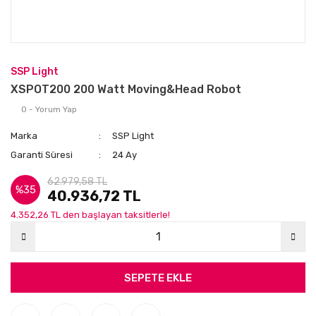
SSP Light
XSPOT200 200 Watt Moving&Head Robot
0 - Yorum Yap
Marka
SSP Light
Garanti Süresi
24 Ay
62.979,58 TL
%35
40.936,72 TL
4.352,26 TL den başlayan taksitlerle!
SEPETE EKLE