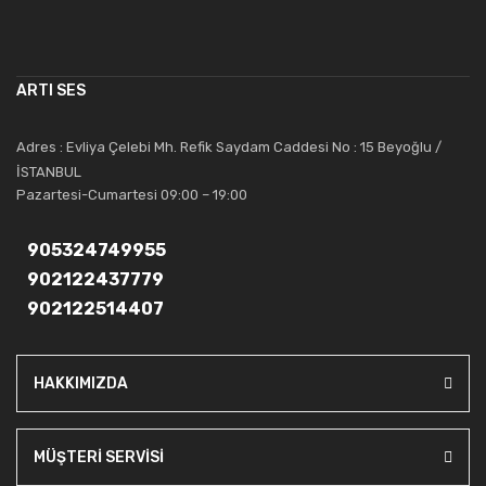
çalışmaktadır. Toptan ve perakende satışlarında güler yüzlü ve
alanında uzmanlaşmış satış ve teknik servis personeliyle
müşterilerinin güvenini kazanarak bugünlere gelmiş ve sektördeki
ARTI SES
saygıdeğer yerini kazanmıştır.
Artı Ses, güler yüzü ve deneyimi ile bu gün ve gelecekte
Adres : Evliya Çelebi Mh. Refik Saydam Caddesi No : 15 Beyoğlu /
güvenebileceğiniz bir tercihtir.
İSTANBUL
Pazartesi-Cumartesi 09:00 – 19:00
905324749955
902122437779
902122514407
HAKKIMIZDA
MÜŞTERİ SERVİSİ