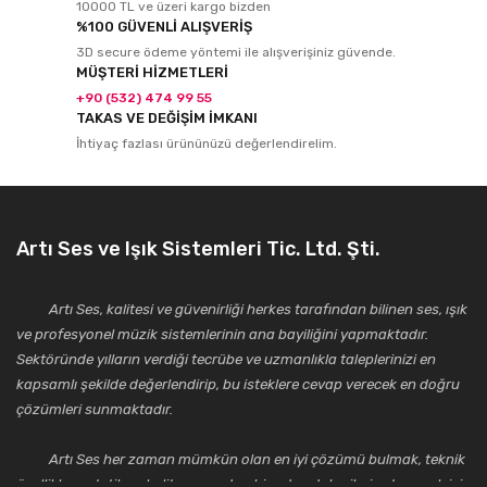
10000 TL ve üzeri kargo bizden
%100 GÜVENLİ ALIŞVERİŞ
3D secure ödeme yöntemi ile alışverişiniz güvende.
MÜŞTERİ HİZMETLERİ
+90 (532) 474 99 55
TAKAS VE DEĞİŞİM İMKANI
İhtiyaç fazlası ürününüzü değerlendirelim.
Artı Ses ve Işık Sistemleri Tic. Ltd. Şti.
Artı Ses, kalitesi ve güvenirliği herkes tarafından bilinen ses, ışık
ve profesyonel müzik sistemlerinin ana bayiliğini yapmaktadır.
Sektöründe yılların verdiği tecrübe ve uzmanlıkla taleplerinizi en
kapsamlı şekilde değerlendirip, bu isteklere cevap verecek en doğru
çözümleri sunmaktadır.
Artı Ses her zaman mümkün olan en iyi çözümü bulmak, teknik
özellikler, estetik ve kalite açısından bir adım daha ileriye taşımak için