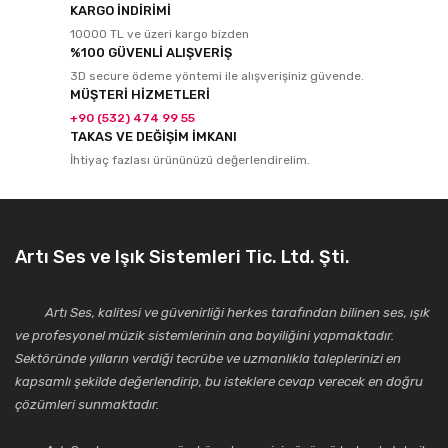
KARGO İNDİRİMİ
10000 TL ve üzeri kargo bizden
%100 GÜVENLİ ALIŞVERİŞ
3D secure ödeme yöntemi ile alışverişiniz güvende.
MÜŞTERİ HİZMETLERİ
+90 (532) 474 99 55
TAKAS VE DEĞİŞİM İMKANI
İhtiyaç fazlası ürününüzü değerlendirelim.
Artı Ses ve Işık Sistemleri Tic. Ltd. Şti.
Artı Ses, kalitesi ve güvenirliği herkes tarafından bilinen ses, ışık
ve profesyonel müzik sistemlerinin ana bayiliğini yapmaktadır.
Sektöründe yılların verdiği tecrübe ve uzmanlıkla taleplerinizi en
kapsamlı şekilde değerlendirip, bu isteklere cevap verecek en doğru
çözümleri sunmaktadır.