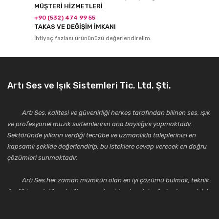
MÜŞTERİ HİZMETLERİ
+90 (532) 474 99 55
TAKAS VE DEĞİŞİM İMKANI
İhtiyaç fazlası ürününüzü değerlendirelim.
Artı Ses ve Işık Sistemleri Tic. Ltd. Şti.
Artı Ses, kalitesi ve güvenirliği herkes tarafından bilinen ses, ışık
ve profesyonel müzik sistemlerinin ana bayiliğini yapmaktadır.
Sektöründe yılların verdiği tecrübe ve uzmanlıkla taleplerinizi en
kapsamlı şekilde değerlendirip, bu isteklere cevap verecek en doğru
çözümleri sunmaktadır.
Artı Ses her zaman mümkün olan en iyi çözümü bulmak, teknik
özellikler, estetik ve kalite açısından bir adım daha ileriye taşımak için
çalışmaktadır. Toptan ve perakende satışlarında güler yüzlü ve
alanında uzmanlaşmış satış ve teknik servis personeliyle