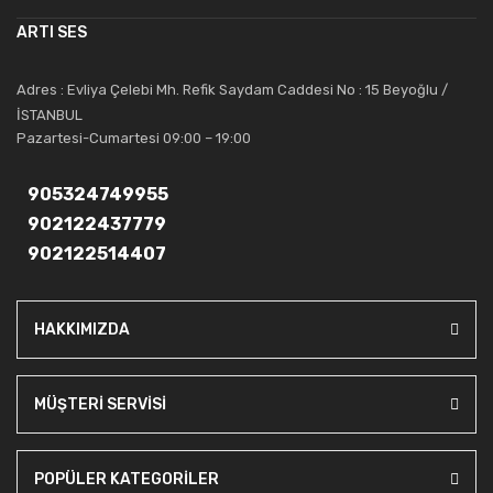
müşterilerinin güvenini kazanarak bugünlere gelmiş ve sektördeki
ARTI SES
saygıdeğer yerini kazanmıştır.
Artı Ses, güler yüzü ve deneyimi ile bu gün ve gelecekte
Adres : Evliya Çelebi Mh. Refik Saydam Caddesi No : 15 Beyoğlu /
güvenebileceğiniz bir tercihtir.
İSTANBUL
Pazartesi-Cumartesi 09:00 – 19:00
905324749955
902122437779
902122514407
HAKKIMIZDA
MÜŞTERİ SERVİSİ
POPÜLER KATEGORİLER