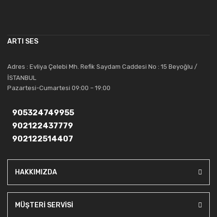
çalışmaktadır. Toptan ve perakende satışlarında güler yüzlü ve
alanında uzmanlaşmış satış ve teknik servis personeliyle
müşterilerinin güvenini kazanarak bugünlere gelmiş ve sektördeki
ARTI SES
saygıdeğer yerini kazanmıştır.
Artı Ses, güler yüzü ve deneyimi ile bu gün ve gelecekte
Adres : Evliya Çelebi Mh. Refik Saydam Caddesi No : 15 Beyoğlu /
güvenebileceğiniz bir tercihtir.
İSTANBUL
Pazartesi-Cumartesi 09:00 – 19:00
905324749955
902122437779
902122514407
HAKKIMIZDA
MÜŞTERİ SERVİSİ