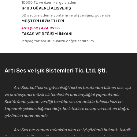
10000 TL ve üzeri kargo bizden
%100 GÜVENLİ ALIŞVERİŞ
3D secure ödeme yöntemi ile alışverişiniz güvende.
MÜŞTERİ HİZMETLERİ
+90 (532) 474 99 55
TAKAS VE DEĞİŞİM İMKANI
İhtiyaç fazlası ürününüzü değerlendirelim.
Artı Ses ve Işık Sistemleri Tic. Ltd. Şti.
Artı Ses, kalitesi ve güvenirliği herkes tarafından bilinen ses, ışık
ve profesyonel müzik sistemlerinin ana bayiliğini yapmaktadır.
Sektöründe yılların verdiği tecrübe ve uzmanlıkla taleplerinizi en
kapsamlı şekilde değerlendirip, bu isteklere cevap verecek en doğru
çözümleri sunmaktadır.
Artı Ses her zaman mümkün olan en iyi çözümü bulmak, teknik
özellikler, estetik ve kalite açısından bir adım daha ileriye taşımak için