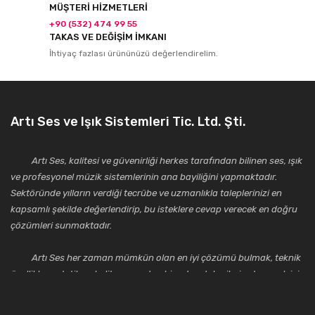
MÜŞTERİ HİZMETLERİ
+90 (532) 474 99 55
TAKAS VE DEĞİŞİM İMKANI
İhtiyaç fazlası ürününüzü değerlendirelim.
Artı Ses ve Işık Sistemleri Tic. Ltd. Şti.
Artı Ses, kalitesi ve güvenirliği herkes tarafından bilinen ses, ışık
ve profesyonel müzik sistemlerinin ana bayiliğini yapmaktadır.
Sektöründe yılların verdiği tecrübe ve uzmanlıkla taleplerinizi en
kapsamlı şekilde değerlendirip, bu isteklere cevap verecek en doğru
çözümleri sunmaktadır.
Artı Ses her zaman mümkün olan en iyi çözümü bulmak, teknik
özellikler, estetik ve kalite açısından bir adım daha ileriye taşımak için
çalışmaktadır. Toptan ve perakende satışlarında güler yüzlü ve
alanında uzmanlaşmış satış ve teknik servis personeliyle