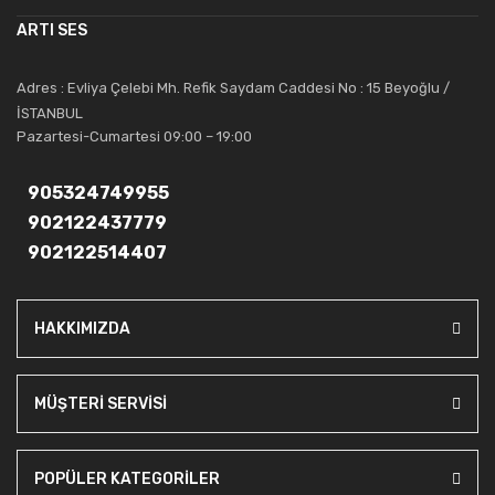
müşterilerinin güvenini kazanarak bugünlere gelmiş ve sektördeki
ARTI SES
saygıdeğer yerini kazanmıştır.
Artı Ses, güler yüzü ve deneyimi ile bu gün ve gelecekte
Adres : Evliya Çelebi Mh. Refik Saydam Caddesi No : 15 Beyoğlu /
güvenebileceğiniz bir tercihtir.
İSTANBUL
Pazartesi-Cumartesi 09:00 – 19:00
905324749955
902122437779
902122514407
HAKKIMIZDA
MÜŞTERİ SERVİSİ
POPÜLER KATEGORİLER