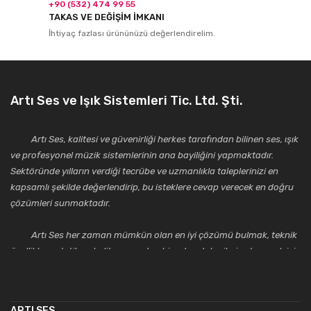
+90 (532) 474 99 55
TAKAS VE DEĞİŞİM İMKANI
İhtiyaç fazlası ürününüzü değerlendirelim.
Artı Ses ve Işık Sistemleri Tic. Ltd. Şti.
Artı Ses, kalitesi ve güvenirliği herkes tarafından bilinen ses, ışık
ve profesyonel müzik sistemlerinin ana bayiliğini yapmaktadır.
Sektöründe yılların verdiği tecrübe ve uzmanlıkla taleplerinizi en
kapsamlı şekilde değerlendirip, bu isteklere cevap verecek en doğru
çözümleri sunmaktadır.
Artı Ses her zaman mümkün olan en iyi çözümü bulmak, teknik
özellikler, estetik ve kalite açısından bir adım daha ileriye taşımak için
çalışmaktadır. Toptan ve perakende satışlarında güler yüzlü ve
alanında uzmanlaşmış satış ve teknik servis personeliyle
müşterilerinin güvenini kazanarak bugünlere gelmiş ve sektördeki
ARTI SES