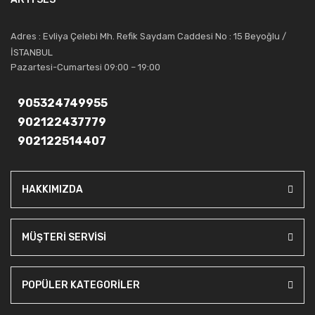
saygıdeğer yerini kazanmıştır.
Artı Ses, güler yüzü ve deneyimi ile bu gün ve gelecekte
Adres : Evliya Çelebi Mh. Refik Saydam Caddesi No : 15 Beyoğlu /
güvenebileceğiniz bir tercihtir.
İSTANBUL
Pazartesi-Cumartesi 09:00 – 19:00
905324749955
902122437779
902122514407
HAKKIMIZDA
MÜŞTERİ SERVİSİ
POPÜLER KATEGORİLER