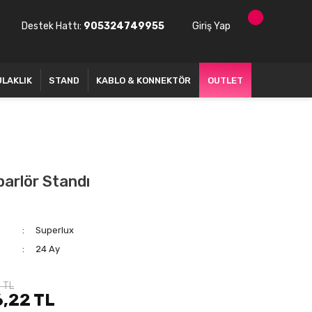
Destek Hattı:
905324749955
Giriş Yap
ULAKLIK
STAND
KABLO & KONNEKTÖR
OUTLET
arlör Standı
Superlux
24 Ay
 TL
6,22 TL