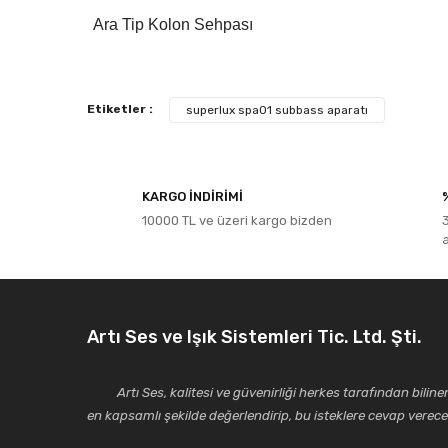
Ara Tip Kolon Sehpası
Bu ürünün fiyat bilgisi, resim, ürün açıklamalarında ve diğe
Etiketler :
superlux spa01 subbass aparatı
Görüş ve önerileriniz için teşekkür ederiz.
Ürün resmi kalitesiz, bozuk veya görüntülenemiyor.
KARGO İNDİRİMİ
Ürün açıklamasında eksik bilgiler bulunuyor.
10000 TL ve üzeri kargo bizden
Ürün bilgilerinde hatalar bulunuyor.
Ürün fiyatı diğer sitelerden daha pahalı.
Bu ürüne benzer farklı alternatifler olmalı.
Artı Ses ve Işık Sistemleri Tic. Ltd. Şti.
Artı Ses, kalitesi ve güvenirliği herkes tarafından bilinen 
en kapsamlı şekilde değerlendirip, bu isteklere cevap vere