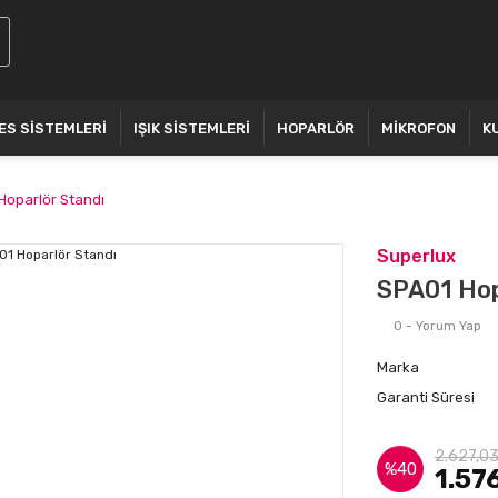
ES SİSTEMLERİ
IŞIK SİSTEMLERİ
HOPARLÖR
MİKROFON
K
Hoparlör Standı
Superlux
SPA01 Hop
0 - Yorum Yap
Marka
Garanti Süresi
2.627,03
%40
1.57