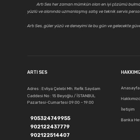
Artı Ses her zaman mümkün olan en iyi çözümü bulmak, tekni
yüzlü ve alanında uzmanlaşmış satış ve teknik servis perso
Artı Ses, güler yüzü ve deneyimi ile bu gün ve gelecekte güven
ARTI SES
HAKKIMI
Anasayfa
Adres : Evliya Çelebi Mh. Refik Saydam
Caddesi No : 15 Beyoğlu / İSTANBUL
Hakkımız
Pazartesi-Cumartesi 09:00 – 19:00
İletişim
905324749955
Banka Hes
902122437779
902122514407