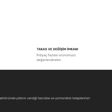
ıza iletebilirsiniz.
TAKAS VE DEĞİŞİM İMKANI
İhtiyaç fazlası ürününüzü
değerlendirelim.
ktöründe yılların verdiği tecrübe ve uzmanlıkla taleplerinizi