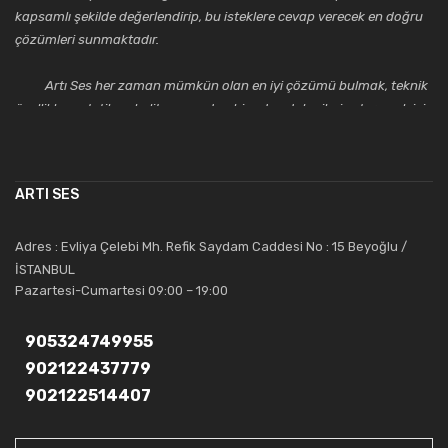
kapsamlı şekilde değerlendirip, bu isteklere cevap verecek en doğru
çözümleri sunmaktadır.
Artı Ses her zaman mümkün olan en iyi çözümü bulmak, teknik
özellikler, estetik ve kalite açısından bir adım daha ileriye taşımak için
çalışmaktadır. Toptan ve perakende satışlarında güler yüzlü ve
alanında uzmanlaşmış satış ve teknik servis personeliyle
müşterilerinin güvenini kazanarak bugünlere gelmiş ve sektördeki
ARTI SES
saygıdeğer yerini kazanmıştır.
Artı Ses, güler yüzü ve deneyimi ile bu gün ve gelecekte
Adres : Evliya Çelebi Mh. Refik Saydam Caddesi No : 15 Beyoğlu /
güvenebileceğiniz bir tercihtir.
İSTANBUL
Pazartesi-Cumartesi 09:00 – 19:00
905324749955
902122437779
902122514407