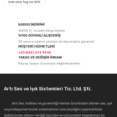
look slow fog sis likiti
KARGO İNDİRİMİ
10000 TL ve üzeri kargo bizden
%100 GÜVENLİ ALIŞVERİŞ
3D secure ödeme yöntemi ile alışverişiniz güvende.
MÜŞTERİ HİZMETLERİ
+90 (532) 474 99 55
TAKAS VE DEĞİŞİM İMKANI
İhtiyaç fazlası ürününüzü değerlendirelim.
Artı Ses ve Işık Sistemleri Tic. Ltd. Şti.
Artı Ses, kalitesi ve güvenirliği herkes tarafından bilinen ses, ışık
ve profesyonel müzik sistemlerinin ana bayiliğini yapmaktadır.
Sektöründe yılların verdiği tecrübe ve uzmanlıkla taleplerinizi en