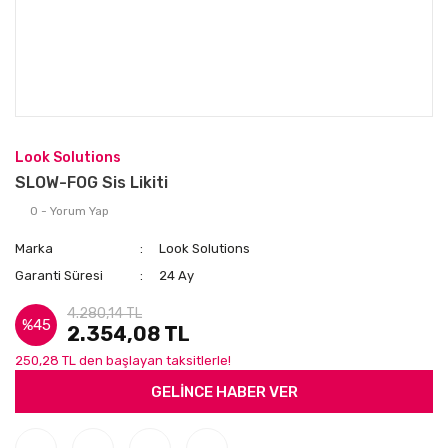
Look Solutions
SLOW-FOG Sis Likiti
0 - Yorum Yap
Marka
Look Solutions
Garanti Süresi
24 Ay
4.280,14 TL
%45
2.354,08 TL
250,28 TL den başlayan taksitlerle!
GELİNCE HABER VER