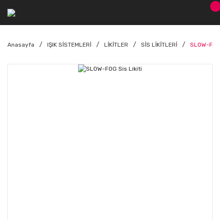
Anasayfa
IŞIK SİSTEMLERİ
LİKİTLER
SİS LİKİTLERİ
SLOW-FOG S