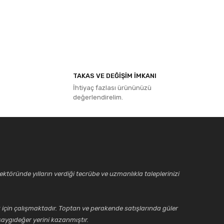
ıza iletebilirsiniz.
TAKAS VE DEĞİŞİM İMKANI
İhtiyaç fazlası ürününüzü
değerlendirelim.
ktöründe yılların verdiği tecrübe ve uzmanlıkla taleplerinizi
için çalışmaktadır. Toptan ve perakende satışlarında güler
aygıdeğer yerini kazanmıştır.