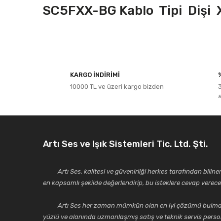
SC5FXX-BG Kablo Tipi Dişi X
Bu ürünün fiyat bilgisi, resim, ürün açıklamalarında ve diğe
Görüş ve önerileriniz için teşekkür ederiz.
KARGO İNDİRİMİ
10000 TL ve üzeri kargo bizden
Ürün resmi kalitesiz, bozuk veya görüntülenemiyor.
Ürün açıklamasında eksik bilgiler bulunuyor.
Ürün bilgilerinde hatalar bulunuyor.
Ürün fiyatı diğer sitelerden daha pahalı.
Artı Ses ve Işık Sistemleri Tic. Ltd. Şti.
Bu ürüne benzer farklı alternatifler olmalı.
Artı Ses, kalitesi ve güvenirliği herkes tarafından bilinen 
en kapsamlı şekilde değerlendirip, bu isteklere cevap vere
Artı Ses her zaman mümkün olan en iyi çözümü bulmak, tekni
yüzlü ve alanında uzmanlaşmış satış ve teknik servis perso