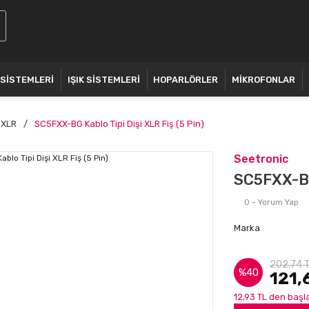
 SİSTEMLERİ
IŞIK SİSTEMLERİ
HOPARLÖRLER
MİKROFONLAR
XLR
SC5FXX-BG Kablo Tipi Dişi XLR Fiş (5 Pin)
Seetronic
SC5FXX-BG 
0 - Yorum Yap
Marka
202,74 
%40
121,
12,93 TL den başla