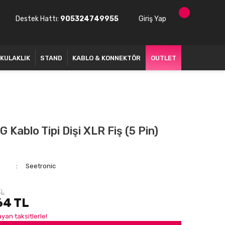
Destek Hattı:
905324749955
Giriş Yap
KULAKLIK
STAND
KABLO & KONNEKTÖR
OUTLET
Kablo Tipi Dişi XLR Fiş (5 Pin)
Seetronic
TL
64 TL
yan taksitlerle!