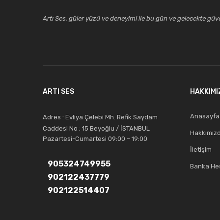
Artı Ses, güler yüzü ve deneyimi ile bu gün ve gelecekte güven
ARTI SES
HAKKIMI
Anasayfa
Adres : Evliya Çelebi Mh. Refik Saydam
Caddesi No : 15 Beyoğlu / İSTANBUL
Hakkımız
Pazartesi-Cumartesi 09:00 – 19:00
İletişim
905324749955
Banka Hes
902122437779
902122514407