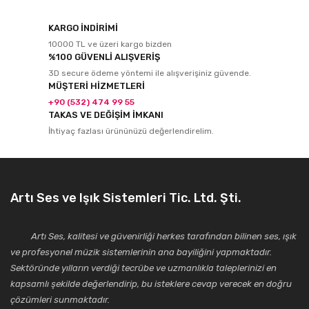
KARGO İNDİRİMİ
10000 TL ve üzeri kargo bizden
%100 GÜVENLİ ALIŞVERİŞ
3D secure ödeme yöntemi ile alışverişiniz güvende.
MÜŞTERİ HİZMETLERİ
+90 (532) 474 99 55
TAKAS VE DEĞİŞİM İMKANI
İhtiyaç fazlası ürününüzü değerlendirelim.
Artı Ses ve Işık Sistemleri Tic. Ltd. Şti.
Artı Ses, kalitesi ve güvenirliği herkes tarafından bilinen ses, ışık
ve profesyonel müzik sistemlerinin ana bayiliğini yapmaktadır.
Sektöründe yılların verdiği tecrübe ve uzmanlıkla taleplerinizi en
kapsamlı şekilde değerlendirip, bu isteklere cevap verecek en doğru
çözümleri sunmaktadır.