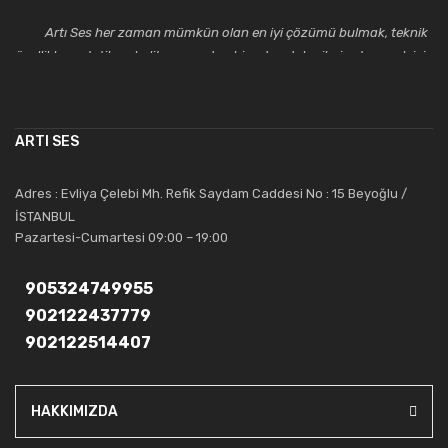
Artı Ses her zaman mümkün olan en iyi çözümü bulmak, teknik
özellikler, estetik ve kalite açısından bir adım daha ileriye taşımak için
çalışmaktadır. Toptan ve perakende satışlarında güler yüzlü ve
alanında uzmanlaşmış satış ve teknik servis personeliyle
müşterilerinin güvenini kazanarak bugünlere gelmiş ve sektördeki
ARTI SES
saygıdeğer yerini kazanmıştır.
Artı Ses, güler yüzü ve deneyimi ile bu gün ve gelecekte
Adres : Evliya Çelebi Mh. Refik Saydam Caddesi No : 15 Beyoğlu /
güvenebileceğiniz bir tercihtir.
İSTANBUL
Pazartesi-Cumartesi 09:00 – 19:00
905324749955
902122437779
902122514407
HAKKIMIZDA