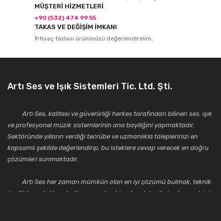
MÜŞTERİ HİZMETLERİ
+90 (532) 474 99 55
TAKAS VE DEĞİŞİM İMKANI
İhtiyaç fazlası ürününüzü değerlendirelim.
Artı Ses ve Işık Sistemleri Tic. Ltd. Şti.
Artı Ses, kalitesi ve güvenirliği herkes tarafından bilinen ses, ışık
ve profesyonel müzik sistemlerinin ana bayiliğini yapmaktadır.
Sektöründe yılların verdiği tecrübe ve uzmanlıkla taleplerinizi en
kapsamlı şekilde değerlendirip, bu isteklere cevap verecek en doğru
çözümleri sunmaktadır.
Artı Ses her zaman mümkün olan en iyi çözümü bulmak, teknik
özellikler, estetik ve kalite açısından bir adım daha ileriye taşımak için
çalışmaktadır. Toptan ve perakende satışlarında güler yüzlü ve
alanında uzmanlaşmış satış ve teknik servis personeliyle