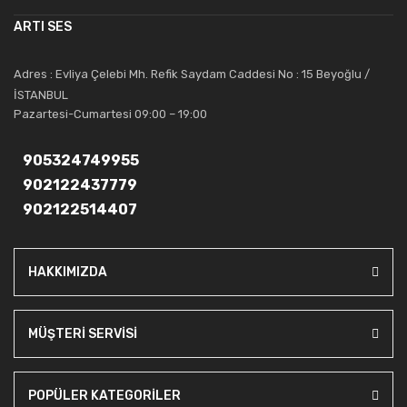
müşterilerinin güvenini kazanarak bugünlere gelmiş ve sektördeki
ARTI SES
saygıdeğer yerini kazanmıştır.
Artı Ses, güler yüzü ve deneyimi ile bu gün ve gelecekte
Adres : Evliya Çelebi Mh. Refik Saydam Caddesi No : 15 Beyoğlu /
güvenebileceğiniz bir tercihtir.
İSTANBUL
Pazartesi-Cumartesi 09:00 – 19:00
905324749955
902122437779
902122514407
HAKKIMIZDA
MÜŞTERİ SERVİSİ
POPÜLER KATEGORİLER