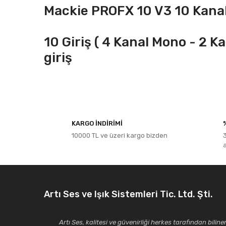
Mackie PROFX 10 V3 10 Kanal
10 Giriş ( 4 Kanal Mono - 2 
giriş
Bu ürünün fiyat bilgisi, resim, ürün açıklamalarında ve diğe
Görüş ve önerileriniz için teşekkür ederiz.
KARGO İNDİRİMİ
10000 TL ve üzeri kargo bizden
Ürün resmi kalitesiz, bozuk veya görüntülenemiyor.
Ürün açıklamasında eksik bilgiler bulunuyor.
Ürün bilgilerinde hatalar bulunuyor.
Ürün fiyatı diğer sitelerden daha pahalı.
Artı Ses ve Işık Sistemleri Tic. Ltd. Şti.
Bu ürüne benzer farklı alternatifler olmalı.
Artı Ses, kalitesi ve güvenirliği herkes tarafından bilinen 