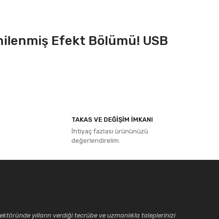
Yenilenmiş Efekt Bölümü! USB
ıza iletebilirsiniz.
TAKAS VE DEĞİŞİM İMKANI
İhtiyaç fazlası ürününüzü
değerlendirelim.
ktöründe yılların verdiği tecrübe ve uzmanlıkla taleplerinizi