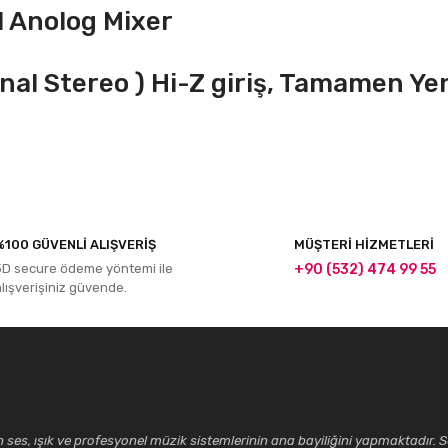
 Anolog Mixer
Kanal Stereo ) Hi-Z giriş, Tamamen 
r konularda yetersiz gördüğünüz noktaları öneri formunu kullanarak tarafım
%100 GÜVENLİ ALIŞVERİŞ
MÜŞTERİ HİZMETLERİ
Bu ürüne ilk yorumu siz yapın!
3D secure ödeme yöntemi ile
+90 (532) 474 99 55
alışverişiniz güvende.
Yorum Yaz
ses, ışık ve profesyonel müzik sistemlerinin ana bayiliğini yapmaktadır. Se