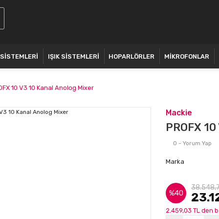
 SİSTEMLERİ
IŞIK SİSTEMLERİ
HOPARLÖRLER
MİKROFONLAR
FX 10 V3 10 Kanal Anolog Mixer
Mackie
PROFX 10 
0 - Yorum Yap
Marka
38.548,
%40
23.1
2.459,03 TL den b