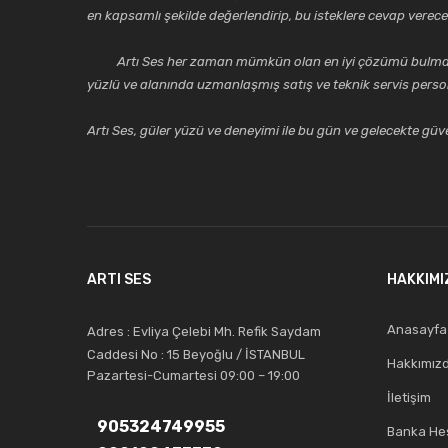
en kapsamlı şekilde değerlendirip, bu isteklere cevap vere
Artı Ses her zaman mümkün olan en iyi çözümü bulmak, tekni
yüzlü ve alanında uzmanlaşmış satış ve teknik servis perso
Artı Ses, güler yüzü ve deneyimi ile bu gün ve gelecekte güven
ARTI SES
HAKKIMI
Anasayfa
Adres : Evliya Çelebi Mh. Refik Saydam
Caddesi No : 15 Beyoğlu / İSTANBUL
Hakkımız
Pazartesi-Cumartesi 09:00 – 19:00
İletişim
905324749955
Banka Hes