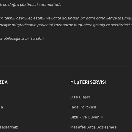
cek en doğru çözümleri sunmaktadır.
k özellikler, estetik ve kalite açısından bir adım daha ileriye taşımak 
Gönder
neliyle müşterilerinin güvenini kazanarak bugünlere gelmiş ve sektördeki s
ebileceğiniz bir tercihtir.
ZDA
MÜŞTERİ SERVİSİ
Bize Ulaşın
da
İade Politikası
Gizlilik ve Güvenlik
aplarımız
Mesafeli Satış Sözleşmesi