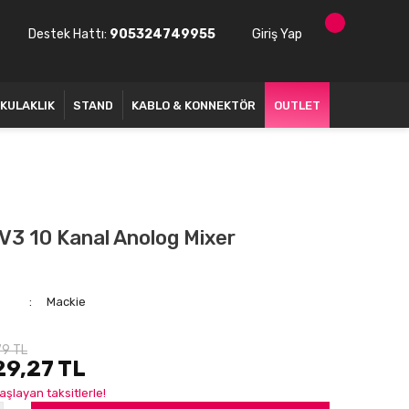
Destek Hattı:
905324749955
Giriş Yap
KULAKLIK
STAND
KABLO & KONNEKTÖR
OUTLET
V3 10 Kanal Anolog Mixer
Mackie
79 TL
29,27 TL
aşlayan taksitlerle!