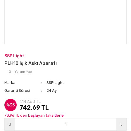
SSP Light
PLH10 Işık Askı Aparatı
0 - Yorum Yap
Marka
SSP Light
Garanti Süresi
24 Ay
1.142,60 TL
%35
742,69 TL
78,96 TL den başlayan taksitlerle!