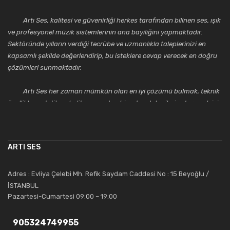
Artı Ses, kalitesi ve güvenirliği herkes tarafından bilinen ses, ışık
ve profesyonel müzik sistemlerinin ana bayiliğini yapmaktadır.
Sektöründe yılların verdiği tecrübe ve uzmanlıkla taleplerinizi en
kapsamlı şekilde değerlendirip, bu isteklere cevap verecek en doğru
çözümleri sunmaktadır.
Artı Ses her zaman mümkün olan en iyi çözümü bulmak, teknik
özellikler, estetik ve kalite açısından bir adım daha ileriye taşımak için
çalışmaktadır. Toptan ve perakende satışlarında güler yüzlü ve
alanında uzmanlaşmış satış ve teknik servis personeliyle
müşterilerinin güvenini kazanarak bugünlere gelmiş ve sektördeki
ARTI SES
saygıdeğer yerini kazanmıştır.
Artı Ses, güler yüzü ve deneyimi ile bu gün ve gelecekte
Adres : Evliya Çelebi Mh. Refik Saydam Caddesi No : 15 Beyoğlu /
güvenebileceğiniz bir tercihtir.
İSTANBUL
Pazartesi-Cumartesi 09:00 – 19:00
905324749955